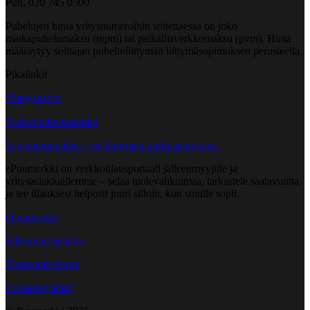
Puh. 020 745 0500
Puhelujen hinta yritysnumeroihin soitettaessa on joko
matkapuhelumaksu (mpm) tai paikallisverkkomaksu (pvm). Hinta
määräytyy soittajan puhelinliittymän liittymäsopimuksen perusteella.
Pikalinkit
Yhteystiedot
Yleiset toimitusehdot
Tavarantoimittaja - tee kuorman purkuajanvaraus
ePuumerkki on verkkotilausportaali jälleenmyyjille ja
yritysasiakkaillemme – selaa tuotevalikoimaa, tarkastele saatavuutta
ja tee tilauksesi helposti juuri silloin, kun sinulle sopii.
ePuumerkki
Jälleenmyyjähaku
Tietosuojaseloste
Evästekäytäntö