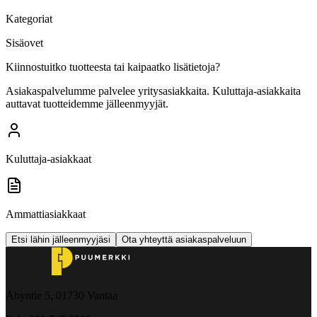
Kategoriat
Sisäovet
Kiinnostuitko tuotteesta tai kaipaatko lisätietoja?
Asiakaspalvelumme palvelee yritysasiakkaita. Kuluttaja-asiakkaita
auttavat tuotteidemme jälleenmyyjät.
Kuluttaja-asiakkaat
Ammattiasiakkaat
Etsi lähin jälleenmyyjäsi
Ota yhteyttä asiakaspalveluun
Åbyntie 5, 01730 Vantaa