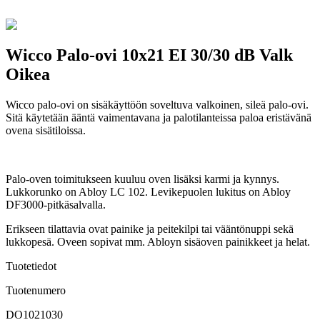
Wicco Palo-ovi 10x21 EI 30/30 dB Valk
Oikea
Wicco palo-ovi on sisäkäyttöön soveltuva valkoinen, sileä palo-ovi.
Sitä käytetään ääntä vaimentavana ja palotilanteissa paloa eristävänä
ovena sisätiloissa.
Palo-oven toimitukseen kuuluu oven lisäksi karmi ja kynnys.
Lukkorunko on Abloy LC 102. Levikepuolen lukitus on Abloy
DF3000-pitkäsalvalla.
Erikseen tilattavia ovat painike ja peitekilpi tai vääntönuppi sekä
lukkopesä. Oveen sopivat mm. Abloyn sisäoven painikkeet ja helat.
Tuotetiedot
Tuotenumero
DO1021030