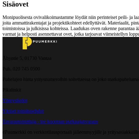
Sisäovet
Monipuolisesta ovivalikoimastamme löydät niin perinteiset peili- ja l
joita ammattirakentajat ja projektikohteet edellyttävät. Materiaalit, pinta
toimistoissa ja julkisissa kohteissa. Laadukas oven rakenne parantaa ä
varmat ja helposti asennettavat ovet, jotka tarjoavat viimeistellyn lo
Åbyntie 5, 01730 Vantaa
Puh. 020 745 0500
Puhelujen hinta yritysnumeroihin soitettaessa on joko matkapuheluma
Pikalinkit
Yhteystiedot
Yleiset toimitusehdot
Tavarantoimittaja - tee kuorman purkuajanvaraus
ePuumerkki on verkkotilausportaali jälleenmyyjille ja yritysasiakkaillem