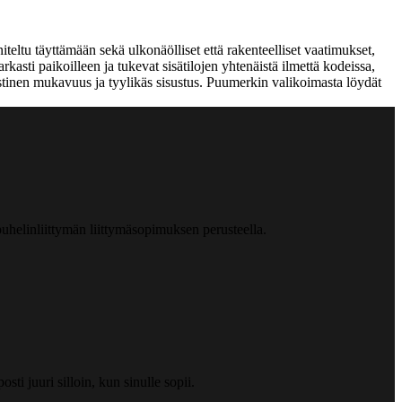
eltu täyttämään sekä ulkonäölliset että rakenteelliset vaatimukset,
tarkasti paikoilleen ja tukevat sisätilojen yhtenäistä ilmettä kodeissa,
kustinen mukavuus ja tyylikäs sisustus. Puumerkin valikoimasta löydät
helinliittymän liittymäsopimuksen perusteella.
ti juuri silloin, kun sinulle sopii.