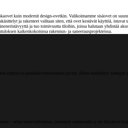
aakaovet kuin modernit design-ovetkin. Valikoimamme sisäovet on suunnit
käsittelyt ja rakenteet valitaan siten, että ovet kestävät käyttöä, istuvat 
äneneristävyyttä ja tuo toimivuutta tiloihin, joissa halutaan yhdistää a
pputuloksen kaikenkokoisissa rakennus- ja saneerausprojekteissa.
ksu (mpm) tai paikallisverkkomaksu (pvm). Hinta määräytyy soittajan pu
me – selaa tuotevalikoimaa, tarkastele saatavuutta ja tee tilauksesi helpos