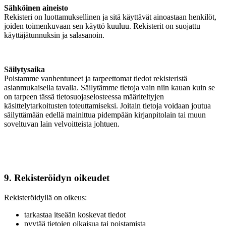
Sähköinen aineisto
Rekisteri on luottamuksellinen ja sitä käyttävät ainoastaan henkilöt,
joiden toimenkuvaan sen käyttö kuuluu. Rekisterit on suojattu
käyttäjätunnuksin ja salasanoin.
Säilytysaika
Poistamme vanhentuneet ja tarpeettomat tiedot rekisteristä
asianmukaisella tavalla. Säilytämme tietoja vain niin kauan kuin se
on tarpeen tässä tietosuojaselosteessa määriteltyjen
käsittelytarkoitusten toteuttamiseksi. Joitain tietoja voidaan joutua
säilyttämään edellä mainittua pidempään kirjanpitolain tai muun
soveltuvan lain velvoitteista johtuen.
9. Rekisteröidyn oikeudet
Rekisteröidyllä on oikeus:
tarkastaa itseään koskevat tiedot
pyytää tietojen oikaisua tai poistamista