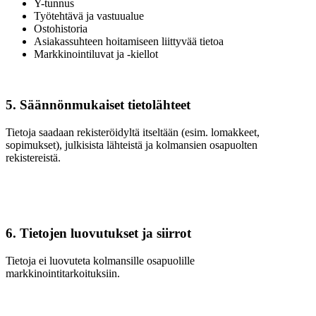
Y-tunnus
Työtehtävä ja vastuualue
Ostohistoria
Asiakassuhteen hoitamiseen liittyvää tietoa
Markkinointiluvat ja -kiellot
5. Säännönmukaiset tietolähteet
Tietoja saadaan rekisteröidyltä itseltään (esim. lomakkeet,
sopimukset), julkisista lähteistä ja kolmansien osapuolten
rekistereistä.
6. Tietojen luovutukset ja siirrot
Tietoja ei luovuteta kolmansille osapuolille
markkinointitarkoituksiin.