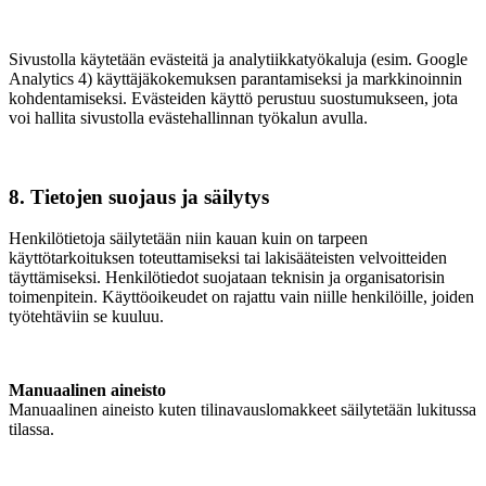
Sivustolla käytetään evästeitä ja analytiikkatyökaluja (esim. Google
Analytics 4) käyttäjäkokemuksen parantamiseksi ja markkinoinnin
kohdentamiseksi. Evästeiden käyttö perustuu suostumukseen, jota
voi hallita sivustolla evästehallinnan työkalun avulla.
8. Tietojen suojaus ja säilytys
Henkilötietoja säilytetään niin kauan kuin on tarpeen
käyttötarkoituksen toteuttamiseksi tai lakisääteisten velvoitteiden
täyttämiseksi. Henkilötiedot suojataan teknisin ja organisatorisin
toimenpitein. Käyttöoikeudet on rajattu vain niille henkilöille, joiden
työtehtäviin se kuuluu.
Manuaalinen aineisto
Manuaalinen aineisto kuten tilinavauslomakkeet säilytetään lukitussa
tilassa.