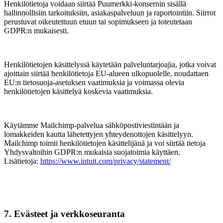
Henkilötietoja voidaan siirtää Puumerkki-konsernin sisällä
hallinnollisiin tarkoituksiin, asiakaspalveluun ja raportointiin. Siirrot
perustuvat oikeutettuun etuun tai sopimukseen ja toteutetaan
GDPR:n mukaisesti.
Henkilötietojen käsittelyssä käytetään palveluntarjoajia, jotka voivat
ajoittain siirtää henkilötietoja EU-alueen ulkopuolelle, noudattaen
EU:n tietosuoja-asetuksen vaatimuksia ja voimassa olevia
henkilötietojen käsittelyä koskevia vaatimuksia.
Käytämme Mailchimp‑palvelua sähköpostiviestintään ja
lomakkeiden kautta lähetettyjen yhteydenottojen käsittelyyn.
Mailchimp toimii henkilötietojen käsittelijänä ja voi siirtää tietoja
Yhdysvaltoihin GDPR:n mukaisia suojatoimia käyttäen.
Lisätietoja:
https://www.intuit.com/privacy/statement/
7. Evästeet ja verkkoseuranta