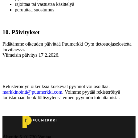
rajoittaa tai vastustaa käsittelyä
peruuttaa suostumus
10. Päivitykset
Pidätämme oikeuden päivittää Puumerkki Oy:n tietosuojaselostetta
tarvittaessa.
Viimeisin päivitys 17.2.2026.
Rekisteröidyn oikeuksia koskevat pyynnöt voi osoittaa:
markkinointi@puumerkki.com
. Voimme pyytää rekisteröityä
todistamaan henkilöllisyytensä ennen pyynnön toteuttamista.
Åbyntie 5, 01730 Vantaa