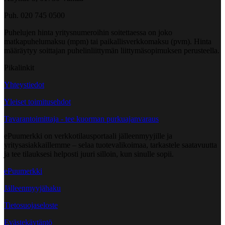
Puh. 020 745 0500
Puhelujen hinta yritysnumeroihin soitettaessa on joko
matkapuhelumaksu (mpm) tai paikallisverkkomaksu (pvm). Hinta
määräytyy soittajan puhelinliittymän liittymäsopimuksen perusteella.
Pikalinkit
Yhteystiedot
Yleiset toimitusehdot
Tavarantoimittaja - tee kuorman purkuajanvaraus
ePuumerkki on verkkotilausportaali jälleenmyyjille ja
yritysasiakkaillemme – selaa tuotevalikoimaa, tarkastele saatavuutta
ja tee tilauksesi helposti juuri silloin, kun sinulle sopii.
ePuumerkki
Jälleenmyyjähaku
Tietosuojaseloste
Evästekäytäntö