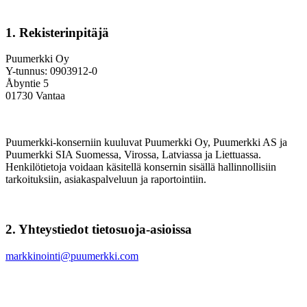
1. Rekisterinpitäjä
Puumerkki Oy
Y-tunnus: 0903912-0
Åbyntie 5
01730 Vantaa
Puumerkki-konserniin kuuluvat Puumerkki Oy, Puumerkki AS ja
Puumerkki SIA Suomessa, Virossa, Latviassa ja Liettuassa.
Henkilötietoja voidaan käsitellä konsernin sisällä hallinnollisiin
tarkoituksiin, asiakaspalveluun ja raportointiin.
2. Yhteystiedot tietosuoja-asioissa
markkinointi@puumerkki.com