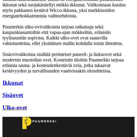
ikkunat sekä suojakäsitellyt mökki-ikkunat. Valikoimaan kuuluu
myös pakkanen kestävä Wicco-ikkuna, yksi markkinoiden
energiatehokkaimmista vaihtoehdoista.
Puumerkin ulko-ovivalikoima tarjoaa ratkaisuja sekä
kaupunkiasuntoihin että vapaa-ajan mökkeihin, erilaisiin
tyylisuuntiin sopivina. Kaikki ulko-ovet ovat saatavilla
vakiotuotteina, ellei yksittäisen mallin kohdalla toisin ilmoiteta.
Sisäovivalikoima sisältää perinteiset paneeli- ja liukuovet sekä
modernin muotoilun ovet. Kosteisiin tiloihin Puumerkki tarjoaa
erilaisia sauna- ja kosteudenkestäviä ovia, jotka takaavat
kestävyyden ja turvallisuuden vaativissakin olosuhteissa.
Ikkunat
Sisäovet
Ulko-ovet