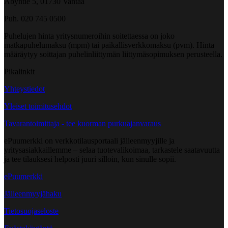
Åbyntie 5, 01730 Vantaa
Puh. 020 745 0500
Puhelujen hinta yritysnumeroihin soitettaessa on joko
matkapuhelumaksu (mpm) tai paikallisverkkomaksu (pvm). Hinta
määräytyy soittajan puhelinliittymän liittymäsopimuksen perusteella.
Pikalinkit
Yhteystiedot
Yleiset toimitusehdot
Tavarantoimittaja - tee kuorman purkuajanvaraus
ePuumerkki on verkkotilausportaali jälleenmyyjille ja
yritysasiakkaillemme – selaa tuotevalikoimaa, tarkastele saatavuutta
ja tee tilauksesi helposti juuri silloin, kun sinulle sopii.
ePuumerkki
Jälleenmyyjähaku
Tietosuojaseloste