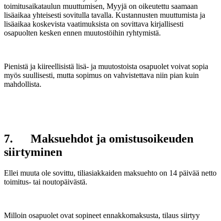
toimitusaikataulun muuttumisen, Myyjä on oikeutettu saamaan
lisäaikaa yhteisesti sovitulla tavalla. Kustannusten muuttumista ja
lisäaikaa koskevista vaatimuksista on sovittava kirjallisesti
osapuolten kesken ennen muutostöihin ryhtymistä.
Pienistä ja kiireellisistä lisä- ja muutostoista osapuolet voivat sopia
myös suullisesti, mutta sopimus on vahvistettava niin pian kuin
mahdollista.
7. Maksuehdot ja omistusoikeuden
siirtyminen
Ellei muuta ole sovittu, tiliasiakkaiden maksuehto on 14 päivää netto
toimitus- tai noutopäivästä.
Milloin osapuolet ovat sopineet ennakkomaksusta, tilaus siirtyy