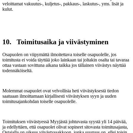
veloittamat vakuutus-, kuljetus-, pakkaus-, laskutus-, yms. lisät ja
kulut.
10. Toimitusaika ja viivästyminen
Osapuolen on viipymättä ilmoitettava toiselle osapuolelle, jos
toimitusta ei voida täyttää joko lainkaan tai joltakin osalta tai tavaraa
ottaa vastaan sovittuna aikana taikka jos tällainen viivästys näyttää
todennäköiseltä.
Molemmat osapuolet ovat velvollisia heti viivästyksestä tiedon
saatuaan ilmoittamaan kirjallisesti viivästyksen syyn ja uuden
toimitusajankohdan toiselle osapuolelle.
Toimituksen viivästyessä Myyjästä johtuvasta syystä yli 14 päivää,
ja edellyttäen, että osapuolet olivat sopineet sitovasta toimitusajasta,
Ostajalla on oikeus viivästyssakkoon, jonka suuruus on, ellei toisin