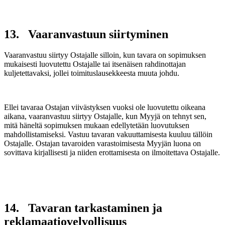
13. Vaaranvastuun siirtyminen
Vaaranvastuu siirtyy Ostajalle silloin, kun tavara on sopimuksen
mukaisesti luovutettu Ostajalle tai itsenäisen rahdinottajan
kuljetettavaksi, jollei toimituslausekkeesta muuta johdu.
Ellei tavaraa Ostajan viivästyksen vuoksi ole luovutettu oikeana
aikana, vaaranvastuu siirtyy Ostajalle, kun Myyjä on tehnyt sen,
mitä häneltä sopimuksen mukaan edellytetään luovutuksen
mahdollistamiseksi. Vastuu tavaran vakuuttamisesta kuuluu tällöin
Ostajalle. Ostajan tavaroiden varastoimisesta Myyjän luona on
sovittava kirjallisesti ja niiden erottamisesta on ilmoitettava Ostajalle.
14. Tavaran tarkastaminen ja
reklamaatiovelvollisuus