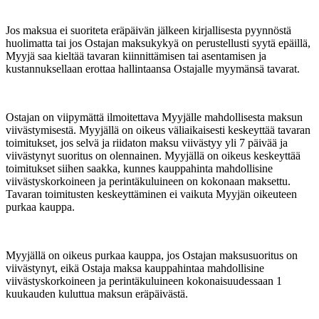
Jos maksua ei suoriteta eräpäivän jälkeen kirjallisesta pyynnöstä
huolimatta tai jos Ostajan maksukykyä on perustellusti syytä epäillä,
Myyjä saa kieltää tavaran kiinnittämisen tai asentamisen ja
kustannuksellaan erottaa hallintaansa Ostajalle myymänsä tavarat.
Ostajan on viipymättä ilmoitettava Myyjälle mahdollisesta maksun
viivästymisestä. Myyjällä on oikeus väliaikaisesti keskeyttää tavaran
toimitukset, jos selvä ja riidaton maksu viivästyy yli 7 päivää ja
viivästynyt suoritus on olennainen. Myyjällä on oikeus keskeyttää
toimitukset siihen saakka, kunnes kauppahinta mahdollisine
viivästyskorkoineen ja perintäkuluineen on kokonaan maksettu.
Tavaran toimitusten keskeyttäminen ei vaikuta Myyjän oikeuteen
purkaa kauppa.
Myyjällä on oikeus purkaa kauppa, jos Ostajan maksusuoritus on
viivästynyt, eikä Ostaja maksa kauppahintaa mahdollisine
viivästyskorkoineen ja perintäkuluineen kokonaisuudessaan 1
kuukauden kuluttua maksun eräpäivästä.