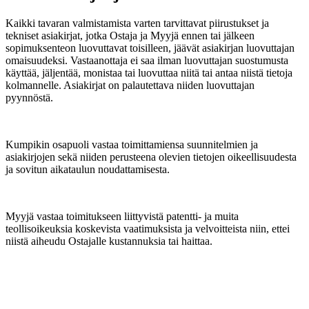
Kaikki tavaran valmistamista varten tarvittavat piirustukset ja
tekniset asiakirjat, jotka Ostaja ja Myyjä ennen tai jälkeen
sopimuksenteon luovuttavat toisilleen, jäävät asiakirjan luovuttajan
omaisuudeksi. Vastaanottaja ei saa ilman luovuttajan suostumusta
käyttää, jäljentää, monistaa tai luovuttaa niitä tai antaa niistä tietoja
kolmannelle. Asiakirjat on palautettava niiden luovuttajan
pyynnöstä.
Kumpikin osapuoli vastaa toimittamiensa suunnitelmien ja
asiakirjojen sekä niiden perusteena olevien tietojen oikeellisuudesta
ja sovitun aikataulun noudattamisesta.
Myyjä vastaa toimitukseen liittyvistä patentti- ja muita
teollisoikeuksia koskevista vaatimuksista ja velvoitteista niin, ettei
niistä aiheudu Ostajalle kustannuksia tai haittaa.