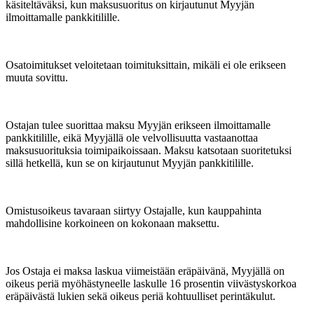
käsiteltäväksi, kun maksusuoritus on kirjautunut Myyjän
ilmoittamalle pankkitilille.
Osatoimitukset veloitetaan toimituksittain, mikäli ei ole erikseen
muuta sovittu.
Ostajan tulee suorittaa maksu Myyjän erikseen ilmoittamalle
pankkitilille, eikä Myyjällä ole velvollisuutta vastaanottaa
maksusuorituksia toimipaikoissaan. Maksu katsotaan suoritetuksi
sillä hetkellä, kun se on kirjautunut Myyjän pankkitilille.
Omistusoikeus tavaraan siirtyy Ostajalle, kun kauppahinta
mahdollisine korkoineen on kokonaan maksettu.
Jos Ostaja ei maksa laskua viimeistään eräpäivänä, Myyjällä on
oikeus periä myöhästyneelle laskulle 16 prosentin viivästyskorkoa
eräpäivästä lukien sekä oikeus periä kohtuulliset perintäkulut.