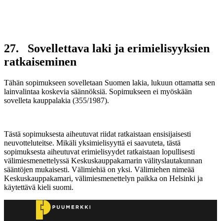
27. Sovellettava laki ja erimielisyyksien
ratkaiseminen
Tähän sopimukseen sovelletaan Suomen lakia, lukuun ottamatta sen
lainvalintaa koskevia säännöksiä. Sopimukseen ei myöskään
sovelleta kauppalakia (355/1987).
Tästä sopimuksesta aiheutuvat riidat ratkaistaan ensisijaisesti
neuvotteluteitse. Mikäli yksimielisyyttä ei saavuteta, tästä
sopimuksesta aiheutuvat erimielisyydet ratkaistaan lopullisesti
välimiesmenettelyssä Keskuskauppakamarin välityslautakunnan
sääntöjen mukaisesti. Välimiehiä on yksi. Välimiehen nimeää
Keskuskauppakamari, välimiesmenettelyn paikka on Helsinki ja
käytettävä kieli suomi.