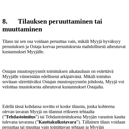
8. Tilauksen peruuttaminen tai
muuttaminen
Tilaus tai sen osa voidaan peruuttaa vain, mikäli Myyjä hyväksyy
peruutuksen ja Ostaja korvaa peruutuksesta mahdollisesti aiheutuvat
kustannukset Myyjälle.
Ostajan muutospyynnöt toimituksen aikatauluun on esitettävä
Myyjälle viimeistään edellisenä arkipäivänä. Mikäli toimitus
sovitaan siirrettäväksi Ostajan muutospyynnön johdosta, Myyjä voi
veloittaa muutoksesta aiheutuvat kustannukset Ostajalta.
Edellä tässä kohdassa sovittu ei koske tilausta, jonka kohteena
olevan tavaran Myyjä on tilannut erikseen tehtaalta
(”
Tehdastoimitus
”) tai Tehdastoimituksena Myyjän varaston kautta
tulevana tavarana (”
Kauttakulkutavara
”). Tällainen tilaus voidaan
peruuttaa tai muuttaa vain toimittavan tehtaan ja Myyjän