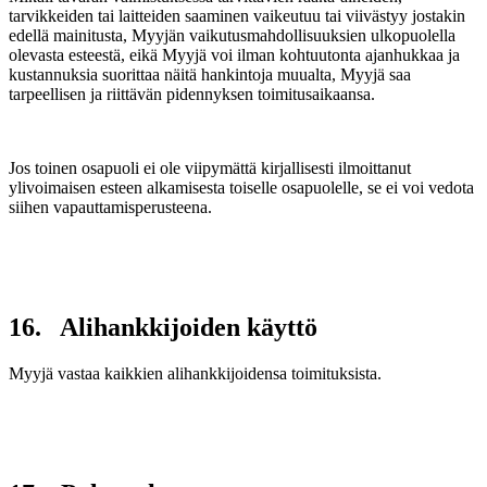
tarvikkeiden tai laitteiden saaminen vaikeutuu tai viivästyy jostakin
edellä mainitusta, Myyjän vaikutusmahdollisuuksien ulkopuolella
olevasta esteestä, eikä Myyjä voi ilman kohtuutonta ajanhukkaa ja
kustannuksia suorittaa näitä hankintoja muualta, Myyjä saa
tarpeellisen ja riittävän pidennyksen toimitusaikaansa.
Jos toinen osapuoli ei ole viipymättä kirjallisesti ilmoittanut
ylivoimaisen esteen alkamisesta toiselle osapuolelle, se ei voi vedota
siihen vapauttamisperusteena.
16. Alihankkijoiden käyttö
Myyjä vastaa kaikkien alihankkijoidensa toimituksista.