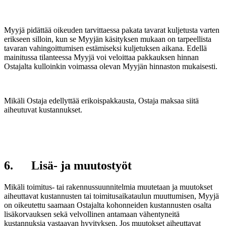
Myyjä pidättää oikeuden tarvittaessa pakata tavarat kuljetusta varten
erikseen silloin, kun se Myyjän käsityksen mukaan on tarpeellista
tavaran vahingoittumisen estämiseksi kuljetuksen aikana. Edellä
mainitussa tilanteessa Myyjä voi veloittaa pakkauksen hinnan
Ostajalta kulloinkin voimassa olevan Myyjän hinnaston mukaisesti.
Mikäli Ostaja edellyttää erikoispakkausta, Ostaja maksaa siitä
aiheutuvat kustannukset.
6. Lisä- ja muutostyöt
Mikäli toimitus- tai rakennussuunnitelmia muutetaan ja muutokset
aiheuttavat kustannusten tai toimitusaikataulun muuttumisen, Myyjä
on oikeutettu saamaan Ostajalta kohonneiden kustannusten osalta
lisäkorvauksen sekä velvollinen antamaan vähentyneitä
kustannuksia vastaavan hyvityksen. Jos muutokset aiheuttavat