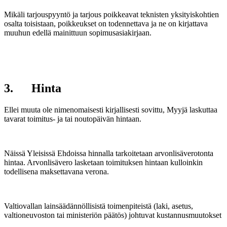
Mikäli tarjouspyyntö ja tarjous poikkeavat teknisten yksityiskohtien
osalta toisistaan, poikkeukset on todennettava ja ne on kirjattava
muuhun edellä mainittuun sopimusasiakirjaan.
3. Hinta
Ellei muuta ole nimenomaisesti kirjallisesti sovittu, Myyjä laskuttaa
tavarat toimitus- ja tai noutopäivän hintaan.
Näissä Yleisissä Ehdoissa hinnalla tarkoitetaan arvonlisäverotonta
hintaa. Arvonlisävero lasketaan toimituksen hintaan kulloinkin
todellisena maksettavana verona.
Valtiovallan lainsäädännöllisistä toimenpiteistä (laki, asetus,
valtioneuvoston tai ministeriön päätös) johtuvat kustannusmuutokset