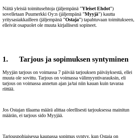
Näitä yleisiä toimitusehtoja (jäljempänä ”
Yleiset Ehdot
”)
sovelletaan Puumerkki Oy:n (jäljempänä ”
Myyjä
”) kautta
yritysasiakkailleen (jäljempänä ”
Ostaja
”) tapahtuvaan toimitukseen,
elleivät osapuolet ole muuta kirjallisesti sopineet.
1. Tarjous ja sopimuksen syntyminen
Myyjän tarjous on voimassa 7 päivää tarjouksen päiväyksestä, ellei
muuta ole sovittu. Tarjous on voimassa välimyyntivarauksin, eli
tarjous on voimassa annetun ajan ja/tai niin kauan kuin tavaraa
riittää.
Jos Ostajan tilaama määrä alittaa oleellisesti tarjouksessa mainitun
määrän, ei tarjous sido Myyjää.
Tarjouspohjaisessa kaupassa sopimus syntyy, kun Ostaja on