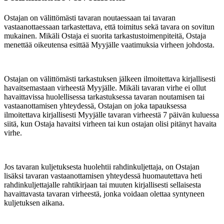
Ostajan on välittömästi tavaran noutaessaan tai tavaran
vastaanottaessaan tarkastettava, että toimitus sekä tavara on sovitun
mukainen. Mikäli Ostaja ei suorita tarkastustoimenpiteitä, Ostaja
menettää oikeutensa esittää Myyjälle vaatimuksia virheen johdosta.
Ostajan on välittömästi tarkastuksen jälkeen ilmoitettava kirjallisesti
havaitsemastaan virheestä Myyjälle. Mikäli tavaran virhe ei ollut
havaittavissa huolellisessa tarkastuksessa tavaran noutamisen tai
vastaanottamisen yhteydessä, Ostajan on joka tapauksessa
ilmoitettava kirjallisesti Myyjälle tavaran virheestä 7 päivän kuluessa
siitä, kun Ostaja havaitsi virheen tai kun ostajan olisi pitänyt havaita
virhe.
Jos tavaran kuljetuksesta huolehtii rahdinkuljettaja, on Ostajan
lisäksi tavaran vastaanottamisen yhteydessä huomautettava heti
rahdinkuljettajalle rahtikirjaan tai muuten kirjallisesti sellaisesta
havaittavasta tavaran virheestä, jonka voidaan olettaa syntyneen
kuljetuksen aikana.