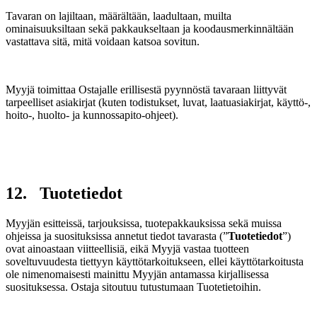
Tavaran on lajiltaan, määrältään, laadultaan, muilta
ominaisuuksiltaan sekä pakkaukseltaan ja koodausmerkinnältään
vastattava sitä, mitä voidaan katsoa sovitun.
Myyjä toimittaa Ostajalle erillisestä pyynnöstä tavaraan liittyvät
tarpeelliset asiakirjat (kuten todistukset, luvat, laatuasiakirjat, käyttö-,
hoito-, huolto- ja kunnossapito-ohjeet).
12. Tuotetiedot
Myyjän esitteissä, tarjouksissa, tuotepakkauksissa sekä muissa
ohjeissa ja suosituksissa annetut tiedot tavarasta (”
Tuotetiedot
”)
ovat ainoastaan viitteellisiä, eikä Myyjä vastaa tuotteen
soveltuvuudesta tiettyyn käyttötarkoitukseen, ellei käyttötarkoitusta
ole nimenomaisesti mainittu Myyjän antamassa kirjallisessa
suosituksessa. Ostaja sitoutuu tutustumaan Tuotetietoihin.