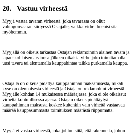
20. Vastuu virheestä
Myyjä vastaa tavaran virheestä, joka tavarassa on ollut
vahingonvaaran siirtyessä Ostajalle, vaikka virhe ilmenisi sitä
myöhemmin.
Myyjällä on oikeus tarkastaa Ostajan reklamoinnin alainen tavara ja
tapauskohtaisen arvionsa jälkeen oikaista virhe joko toimittamalla
uusi tavara tai alentamalla kauppahintaa taikka purkamalla kauppa.
Ostajalla on oikeus pidättyä kauppahinnan maksamisesta, mikäli
kyse on olennaisesta virheestä ja Ostaja on reklamoinut virheestä
Myyjälle kohdan 14 mukaisessa määräajassa, joka ei ole oikaissut
virhettä kohtuullisessa ajassa. Ostajan oikeus pidättäytyä
kauppahinnan maksusta koskee kuitenkin vain virhettä vastaavaa
määrää kauppasummasta toimituksen määrästä riippumatta.
Myyjä ei vastaa virheestä, joka johtuu siitä, että rakennetta, johon