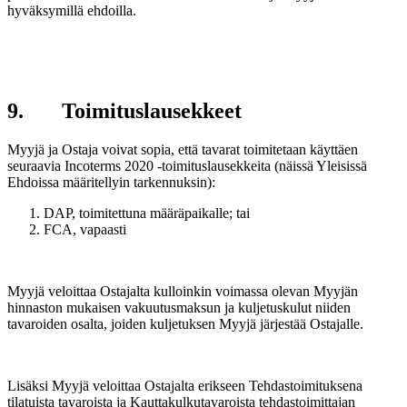
hyväksymillä ehdoilla.
9. Toimituslausekkeet
Myyjä ja Ostaja voivat sopia, että tavarat toimitetaan käyttäen
seuraavia Incoterms 2020 -toimituslausekkeita (näissä Yleisissä
Ehdoissa määritellyin tarkennuksin):
DAP, toimitettuna määräpaikalle; tai
FCA, vapaasti
Myyjä veloittaa Ostajalta kulloinkin voimassa olevan Myyjän
hinnaston mukaisen vakuutusmaksun ja kuljetuskulut niiden
tavaroiden osalta, joiden kuljetuksen Myyjä järjestää Ostajalle.
Lisäksi Myyjä veloittaa Ostajalta erikseen Tehdastoimituksena
tilatuista tavaroista ja Kauttakulkutavaroista tehdastoimittajan