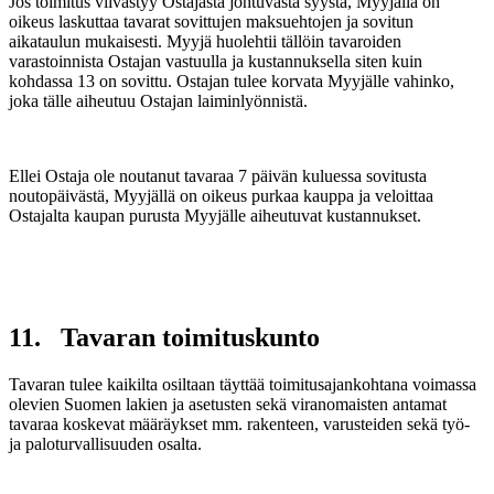
Jos toimitus viivästyy Ostajasta johtuvasta syystä, Myyjällä on
oikeus laskuttaa tavarat sovittujen maksuehtojen ja sovitun
aikataulun mukaisesti. Myyjä huolehtii tällöin tavaroiden
varastoinnista Ostajan vastuulla ja kustannuksella siten kuin
kohdassa 13 on sovittu. Ostajan tulee korvata Myyjälle vahinko,
joka tälle aiheutuu Ostajan laiminlyönnistä.
Ellei Ostaja ole noutanut tavaraa 7 päivän kuluessa sovitusta
noutopäivästä, Myyjällä on oikeus purkaa kauppa ja veloittaa
Ostajalta kaupan purusta Myyjälle aiheutuvat kustannukset.
11. Tavaran toimituskunto
Tavaran tulee kaikilta osiltaan täyttää toimitusajankohtana voimassa
olevien Suomen lakien ja asetusten sekä viranomaisten antamat
tavaraa koskevat määräykset mm. rakenteen, varusteiden sekä työ-
ja paloturvallisuuden osalta.