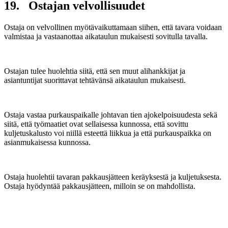
19. Ostajan velvollisuudet
Ostaja on velvollinen myötävaikuttamaan siihen, että tavara voidaan
valmistaa ja vastaanottaa aikataulun mukaisesti sovitulla tavalla.
Ostajan tulee huolehtia siitä, että sen muut alihankkijat ja
asiantuntijat suorittavat tehtävänsä aikataulun mukaisesti.
Ostaja vastaa purkauspaikalle johtavan tien ajokelpoisuudesta sekä
siitä, että työmaatiet ovat sellaisessa kunnossa, että sovittu
kuljetuskalusto voi niillä esteettä liikkua ja että purkauspaikka on
asianmukaisessa kunnossa.
Ostaja huolehtii tavaran pakkausjätteen keräyksestä ja kuljetuksesta.
Ostaja hyödyntää pakkausjätteen, milloin se on mahdollista.