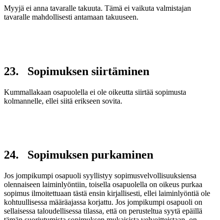
Myyjä ei anna tavaralle takuuta. Tämä ei vaikuta valmistajan
tavaralle mahdollisesti antamaan takuuseen.
23. Sopimuksen siirtäminen
Kummallakaan osapuolella ei ole oikeutta siirtää sopimusta
kolmannelle, ellei siitä erikseen sovita.
24. Sopimuksen purkaminen
Jos jompikumpi osapuoli syyllistyy sopimusvelvollisuuksiensa
olennaiseen laiminlyöntiin, toisella osapuolella on oikeus purkaa
sopimus ilmoitettuaan tästä ensin kirjallisesti, ellei laiminlyöntiä ole
kohtuullisessa määräajassa korjattu. Jos jompikumpi osapuoli on
sellaisessa taloudellisessa tilassa, että on perusteltua syytä epäillä
tämän suoriutumista sopimuksen mukaisista velvoitteistaan, on