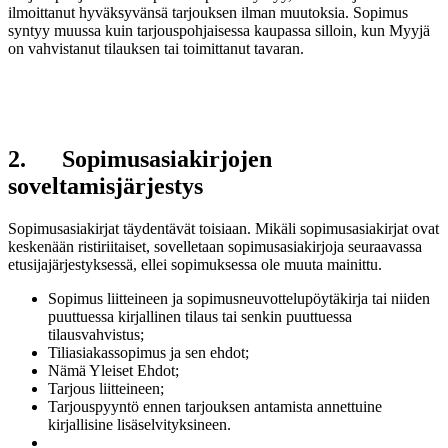
ilmoittanut hyväksyvänsä tarjouksen ilman muutoksia. Sopimus
syntyy muussa kuin tarjouspohjaisessa kaupassa silloin, kun Myyjä
on vahvistanut tilauksen tai toimittanut tavaran.
2. Sopimusasiakirjojen
soveltamisjärjestys
Sopimusasiakirjat täydentävät toisiaan. Mikäli sopimusasiakirjat ovat
keskenään ristiriitaiset, sovelletaan sopimusasiakirjoja seuraavassa
etusijajärjestyksessä, ellei sopimuksessa ole muuta mainittu.
Sopimus liitteineen ja sopimusneuvottelupöytäkirja tai niiden
puuttuessa kirjallinen tilaus tai senkin puuttuessa
tilausvahvistus;
Tiliasiakassopimus ja sen ehdot;
Nämä Yleiset Ehdot;
Tarjous liitteineen;
Tarjouspyyntö ennen tarjouksen antamista annettuine
kirjallisine lisäselvityksineen.