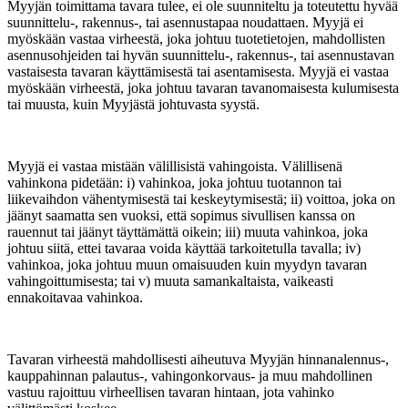
Myyjän toimittama tavara tulee, ei ole suunniteltu ja toteutettu hyvää
suunnittelu-, rakennus-, tai asennustapaa noudattaen. Myyjä ei
myöskään vastaa virheestä, joka johtuu tuotetietojen, mahdollisten
asennusohjeiden tai hyvän suunnittelu-, rakennus-, tai asennustavan
vastaisesta tavaran käyttämisestä tai asentamisesta. Myyjä ei vastaa
myöskään virheestä, joka johtuu tavaran tavanomaisesta kulumisesta
tai muusta, kuin Myyjästä johtuvasta syystä.
Myyjä ei vastaa mistään välillisistä vahingoista. Välillisenä
vahinkona pidetään: i) vahinkoa, joka johtuu tuotannon tai
liikevaihdon vähentymisestä tai keskeytymisestä; ii) voittoa, joka on
jäänyt saamatta sen vuoksi, että sopimus sivullisen kanssa on
rauennut tai jäänyt täyttämättä oikein; iii) muuta vahinkoa, joka
johtuu siitä, ettei tavaraa voida käyttää tarkoitetulla tavalla; iv)
vahinkoa, joka johtuu muun omaisuuden kuin myydyn tavaran
vahingoittumisesta; tai v) muuta samankaltaista, vaikeasti
ennakoitavaa vahinkoa.
Tavaran virheestä mahdollisesti aiheutuva Myyjän hinnanalennus-,
kauppahinnan palautus-, vahingonkorvaus- ja muu mahdollinen
vastuu rajoittuu virheellisen tavaran hintaan, jota vahinko