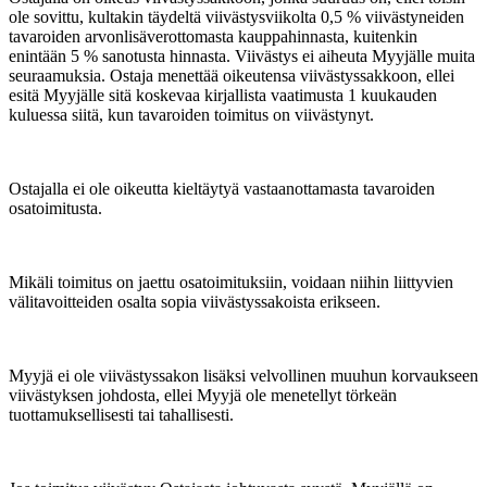
ole sovittu, kultakin täydeltä viivästysviikolta 0,5 % viivästyneiden
tavaroiden arvonlisäverottomasta kauppahinnasta, kuitenkin
enintään 5 % sanotusta hinnasta. Viivästys ei aiheuta Myyjälle muita
seuraamuksia. Ostaja menettää oikeutensa viivästyssakkoon, ellei
esitä Myyjälle sitä koskevaa kirjallista vaatimusta 1 kuukauden
kuluessa siitä, kun tavaroiden toimitus on viivästynyt.
Ostajalla ei ole oikeutta kieltäytyä vastaanottamasta tavaroiden
osatoimitusta.
Mikäli toimitus on jaettu osatoimituksiin, voidaan niihin liittyvien
välitavoitteiden osalta sopia viivästyssakoista erikseen.
Myyjä ei ole viivästyssakon lisäksi velvollinen muuhun korvaukseen
viivästyksen johdosta, ellei Myyjä ole menetellyt törkeän
tuottamuksellisesti tai tahallisesti.