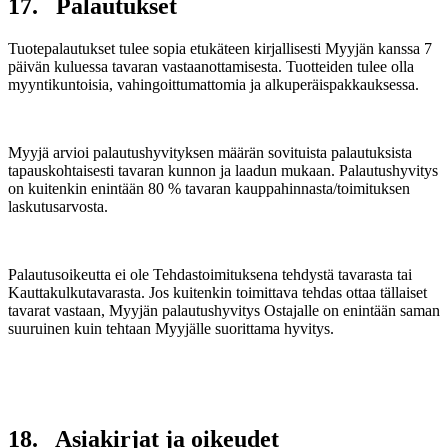
17. Palautukset
Tuotepalautukset tulee sopia etukäteen kirjallisesti Myyjän kanssa 7
päivän kuluessa tavaran vastaanottamisesta. Tuotteiden tulee olla
myyntikuntoisia, vahingoittumattomia ja alkuperäispakkauksessa.
Myyjä arvioi palautushyvityksen määrän sovituista palautuksista
tapauskohtaisesti tavaran kunnon ja laadun mukaan. Palautushyvitys
on kuitenkin enintään 80 % tavaran kauppahinnasta/toimituksen
laskutusarvosta.
Palautusoikeutta ei ole Tehdastoimituksena tehdystä tavarasta tai
Kauttakulkutavarasta. Jos kuitenkin toimittava tehdas ottaa tällaiset
tavarat vastaan, Myyjän palautushyvitys Ostajalle on enintään saman
suuruinen kuin tehtaan Myyjälle suorittama hyvitys.
18. Asiakirjat ja oikeudet