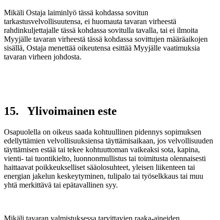
Mikäli Ostaja laiminlyö tässä kohdassa sovitun
tarkastusvelvollisuutensa, ei huomauta tavaran virheestä
rahdinkuljettajalle tässä kohdassa sovitulla tavalla, tai ei ilmoita
Myyjälle tavaran virheestä tässä kohdassa sovittujen määräaikojen
sisällä, Ostaja menettää oikeutensa esittää Myyjälle vaatimuksia
tavaran virheen johdosta.
15. Ylivoimainen este
Osapuolella on oikeus saada kohtuullinen pidennys sopimuksen
edellyttämien velvollisuuksiensa täyttämisaikaan, jos velvollisuuden
täyttämisen estää tai tekee kohtuuttoman vaikeaksi sota, kapina,
vienti- tai tuontikielto, luonnonmullistus tai toimitusta olennaisesti
haittaavat poikkeukselliset sääolosuhteet, yleisen liikenteen tai
energian jakelun keskeytyminen, tulipalo tai työselkkaus tai muu
yhtä merkittävä tai epätavallinen syy.
Mikäli tavaran valmistuksessa tarvittavien raaka-aineiden,