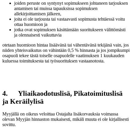
joiden peruste on syntynyt sopimukseen johtaneen tarjouksen
antamisen tai muissa tapauksissa sopimuksen
allekirjoittamisen jälkeen,
joita ei ole tarjousta tai vastaavasti sopimusta tehtäessä voitu
ottaa huomioon ja
jotka ovat sopimuksen käsittämään suoritukseen välittömästi
ja olennaisesti vaikuttavia
otetaan huomioon hintaa lisäävänä tai vähentävänä tekijänä vain, jos
niiden yhteisvaikutus on vähintään 0,5 % hinnasta ja jos jompikumpi
osapuoli tekee tästä toiselle osapuolelle vaatimuksen 1 kuukauden
kuluessa toimituksesta tai työsuorituksen vastaanotosta.
4. Yliaikaodotuslisä, Pikatoimituslisä
ja Keräilylisä
Myyjällä on oikeus veloittaa Ostajalta lisäkorvauksia voimassa
olevan Myyjän hinnaston mukaisesti, mikäli muuta ei ole kirjallisesti
sovittu.