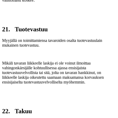
välittömästi koskee.
21. Tuotevastuu
Myyjällä on toimittamiensa tavaroiden osalta tuotevastuulain
mukainen tuotevastuu.
Mikäli tavaran liikkeelle laskija ei ole voinut ilmoittaa
vahingonkärsijälle kohtuullisessa ajassa ensisijaista
tuotevastuuvelvollista tai sitä, jolta on tavaran hankkinut, on
liikkeelle laskija oikeutettu saamaan maksamansa korvauksen
ensisijaiselta tuotevastuuvelvolliselta myöhemmin.
22. Takuu