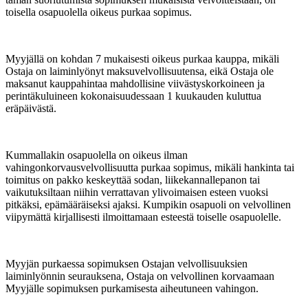
toisella osapuolella oikeus purkaa sopimus.
Myyjällä on kohdan 7 mukaisesti oikeus purkaa kauppa, mikäli
Ostaja on laiminlyönyt maksuvelvollisuutensa, eikä Ostaja ole
maksanut kauppahintaa mahdollisine viivästyskorkoineen ja
perintäkuluineen kokonaisuudessaan 1 kuukauden kuluttua
eräpäivästä.
Kummallakin osapuolella on oikeus ilman
vahingonkorvausvelvollisuutta purkaa sopimus, mikäli hankinta tai
toimitus on pakko keskeyttää sodan, liikekannallepanon tai
vaikutuksiltaan niihin verrattavan ylivoimaisen esteen vuoksi
pitkäksi, epämääräiseksi ajaksi. Kumpikin osapuoli on velvollinen
viipymättä kirjallisesti ilmoittamaan esteestä toiselle osapuolelle.
Myyjän purkaessa sopimuksen Ostajan velvollisuuksien
laiminlyönnin seurauksena, Ostaja on velvollinen korvaamaan
Myyjälle sopimuksen purkamisesta aiheutuneen vahingon.