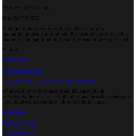
Åbyntie 5, 01730 Vantaa
Puh. 020 745 0500
Puhelujen hinta yritysnumeroihin soitettaessa on joko
matkapuhelumaksu (mpm) tai paikallisverkkomaksu (pvm). Hinta
määräytyy soittajan puhelinliittymän liittymäsopimuksen perusteella.
Pikalinkit
Yhteystiedot
Yleiset toimitusehdot
Tavarantoimittaja - tee kuorman purkuajanvaraus
ePuumerkki on verkkotilausportaali jälleenmyyjille ja
yritysasiakkaillemme – selaa tuotevalikoimaa, tarkastele saatavuutta
ja tee tilauksesi helposti juuri silloin, kun sinulle sopii.
ePuumerkki
Jälleenmyyjähaku
Tietosuojaseloste