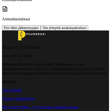
Ammattiasiakkaat
Etsi lähin jälleenmyyjäsi
Ota yhteyttä asiakaspalveluun
Åbyntie 5, 01730 Vantaa
Puh. 020 745 0500
Puhelujen hinta yritysnumeroihin soitettaessa on joko
matkapuhelumaksu (mpm) tai paikallisverkkomaksu (pvm). Hinta
määräytyy soittajan puhelinliittymän liittymäsopimuksen perusteella.
Pikalinkit
Yhteystiedot
Yleiset toimitusehdot
Tavarantoimittaja - tee kuorman purkuajanvaraus