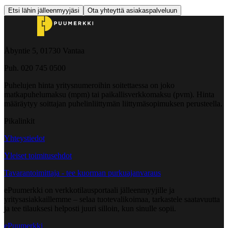
Etsi lähin jälleenmyyjäsi
Ota yhteyttä asiakaspalveluun
Åbyntie 5, 01730 Vantaa
Puh. 020 745 0500
Puhelujen hinta yritysnumeroihin soitettaessa on joko
matkapuhelumaksu (mpm) tai paikallisverkkomaksu (pvm). Hinta
määräytyy soittajan puhelinliittymän liittymäsopimuksen perusteella.
Pikalinkit
Yhteystiedot
Yleiset toimitusehdot
Tavarantoimittaja - tee kuorman purkuajanvaraus
ePuumerkki on verkkotilausportaali jälleenmyyjille ja
yritysasiakkaillemme – selaa tuotevalikoimaa, tarkastele saatavuutta
ja tee tilauksesi helposti juuri silloin, kun sinulle sopii.
ePuumerkki