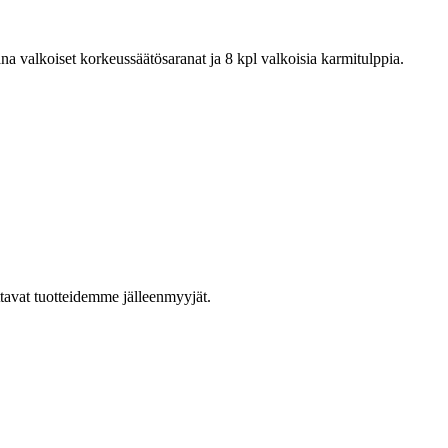
na valkoiset korkeussäätösaranat ja 8 kpl valkoisia karmitulppia.
ttavat tuotteidemme jälleenmyyjät.