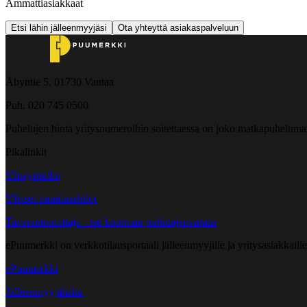
Ammattiasiakkaat
Etsi lähin jälleenmyyjäsi
Ota yhteyttä asiakaspalveluun
Åbyntie 5, 01730 Vantaa
Puh. 020 745 0500
Puhelujen hinta yritysnumeroihin soitettaessa on joko matkapuheluma
Pikalinkit
Yhteystiedot
Yleiset toimitusehdot
Tavarantoimittaja - tee kuorman purkuajanvaraus
ePuumerkki on verkkotilausportaali jälleenmyyjille ja yritysasiakkaillem
ePuumerkki
Jälleenmyyjähaku