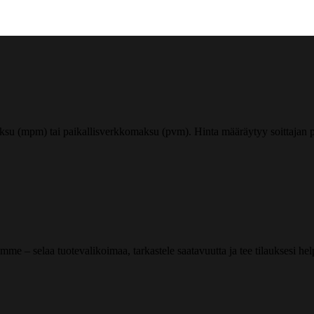
ksu (mpm) tai paikallisverkkomaksu (pvm). Hinta määräytyy soittajan pu
me – selaa tuotevalikoimaa, tarkastele saatavuutta ja tee tilauksesi helpos