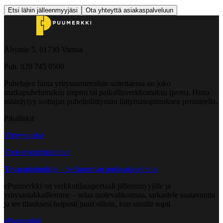
Etsi lähin jälleenmyyjäsi
Ota yhteyttä asiakaspalveluun
Åbyntie 5, 01730 Vantaa
Puh. 020 745 0500
Puhelujen hinta yritysnumeroihin soitettaessa on joko
matkapuhelumaksu (mpm) tai paikallisverkkomaksu (pvm). Hinta
määräytyy soittajan puhelinliittymän liittymäsopimuksen perusteella.
Pikalinkit
Yhteystiedot
Yleiset toimitusehdot
Tavarantoimittaja - tee kuorman purkuajanvaraus
ePuumerkki on verkkotilausportaali jälleenmyyjille ja
yritysasiakkaillemme – selaa tuotevalikoimaa, tarkastele saatavuutta
ja tee tilauksesi helposti juuri silloin, kun sinulle sopii.
ePuumerkki