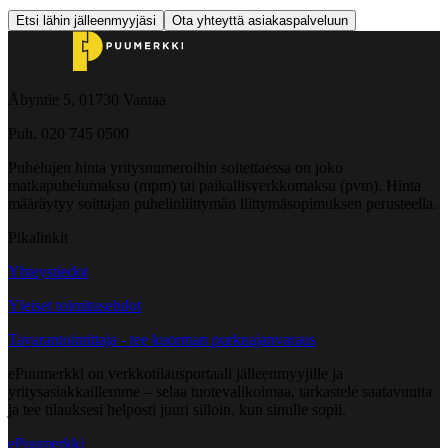
Etsi lähin jälleenmyyjäsi
Ota yhteyttä asiakaspalveluun
Åbyntie 5, 01730 Vantaa
Puh. 020 745 0500
Puhelujen hinta yritysnumeroihin soitettaessa on joko
matkapuhelumaksu (mpm) tai paikallisverkkomaksu (pvm). Hinta
määräytyy soittajan puhelinliittymän liittymäsopimuksen perusteella.
Pikalinkit
Yhteystiedot
Yleiset toimitusehdot
Tavarantoimittaja - tee kuorman purkuajanvaraus
ePuumerkki on verkkotilausportaali jälleenmyyjille ja
yritysasiakkaillemme – selaa tuotevalikoimaa, tarkastele saatavuutta
ja tee tilauksesi helposti juuri silloin, kun sinulle sopii.
ePuumerkki