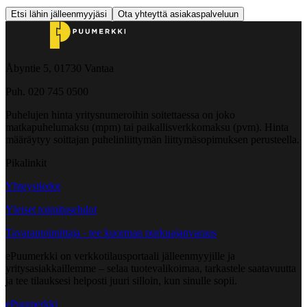
Etsi lähin jälleenmyyjäsi
Ota yhteyttä asiakaspalveluun
Åbyntie 5, 01730 Vantaa
Puh. 020 745 0500
Puhelujen hinta yritysnumeroihin soitettaessa on joko
matkapuhelumaksu (mpm) tai paikallisverkkomaksu (pvm). Hinta
määräytyy soittajan puhelinliittymän liittymäsopimuksen perusteella.
Pikalinkit
Yhteystiedot
Yleiset toimitusehdot
Tavarantoimittaja - tee kuorman purkuajanvaraus
ePuumerkki on verkkotilausportaali jälleenmyyjille ja
yritysasiakkaillemme – selaa tuotevalikoimaa, tarkastele saatavuutta
ja tee tilauksesi helposti juuri silloin, kun sinulle sopii.
ePuumerkki