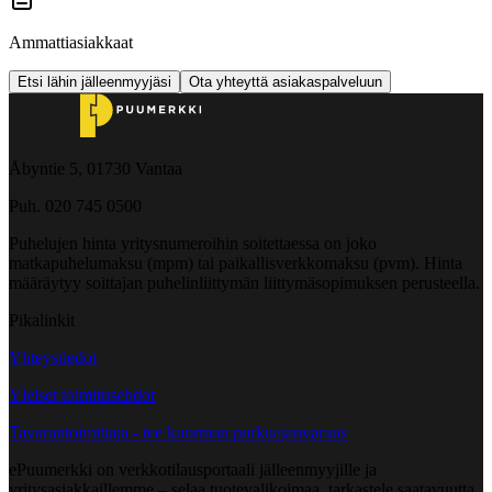
Ammattiasiakkaat
Etsi lähin jälleenmyyjäsi
Ota yhteyttä asiakaspalveluun
Åbyntie 5, 01730 Vantaa
Puh. 020 745 0500
Puhelujen hinta yritysnumeroihin soitettaessa on joko
matkapuhelumaksu (mpm) tai paikallisverkkomaksu (pvm). Hinta
määräytyy soittajan puhelinliittymän liittymäsopimuksen perusteella.
Pikalinkit
Yhteystiedot
Yleiset toimitusehdot
Tavarantoimittaja - tee kuorman purkuajanvaraus
ePuumerkki on verkkotilausportaali jälleenmyyjille ja
yritysasiakkaillemme – selaa tuotevalikoimaa, tarkastele saatavuutta