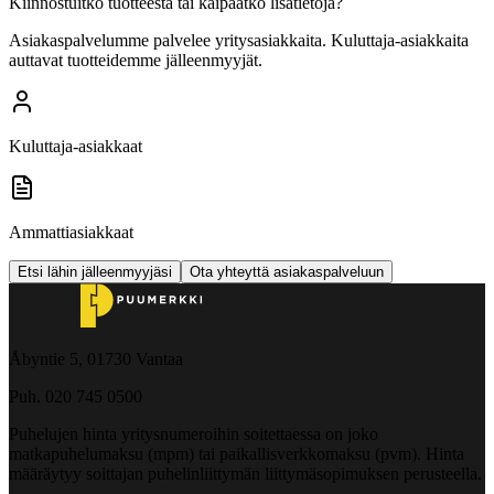
Kiinnostuitko tuotteesta tai kaipaatko lisätietoja?
Asiakaspalvelumme palvelee yritysasiakkaita. Kuluttaja-asiakkaita
auttavat tuotteidemme jälleenmyyjät.
Kuluttaja-asiakkaat
Ammattiasiakkaat
Etsi lähin jälleenmyyjäsi
Ota yhteyttä asiakaspalveluun
Åbyntie 5, 01730 Vantaa
Puh. 020 745 0500
Puhelujen hinta yritysnumeroihin soitettaessa on joko
matkapuhelumaksu (mpm) tai paikallisverkkomaksu (pvm). Hinta
määräytyy soittajan puhelinliittymän liittymäsopimuksen perusteella.