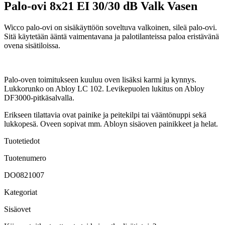
Palo-ovi 8x21 EI 30/30 dB Valk Vasen
Wicco palo-ovi on sisäkäyttöön soveltuva valkoinen, sileä palo-ovi.
Sitä käytetään ääntä vaimentavana ja palotilanteissa paloa eristävänä
ovena sisätiloissa.
Palo-oven toimitukseen kuuluu oven lisäksi karmi ja kynnys.
Lukkorunko on Abloy LC 102. Levikepuolen lukitus on Abloy
DF3000-pitkäsalvalla.
Erikseen tilattavia ovat painike ja peitekilpi tai vääntönuppi sekä
lukkopesä. Oveen sopivat mm. Abloyn sisäoven painikkeet ja helat.
Tuotetiedot
Tuotenumero
DO0821007
Kategoriat
Sisäovet