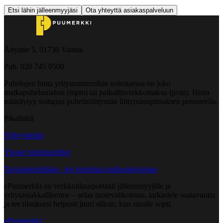
Etsi lähin jälleenmyyjäsi
Ota yhteyttä asiakaspalveluun
Åbyntie 5, 01730 Vantaa
Puh. 020 745 0500
Puhelujen hinta yritysnumeroihin soitettaessa on joko
matkapuhelumaksu (mpm) tai paikallisverkkomaksu (pvm). Hinta
määräytyy soittajan puhelinliittymän liittymäsopimuksen perusteella.
Pikalinkit
Yhteystiedot
Yleiset toimitusehdot
Tavarantoimittaja - tee kuorman purkuajanvaraus
ePuumerkki on verkkotilausportaali jälleenmyyjille ja
yritysasiakkaillemme – selaa tuotevalikoimaa, tarkastele saatavuutta
ja tee tilauksesi helposti juuri silloin, kun sinulle sopii.
ePuumerkki