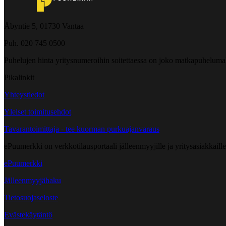
Åbyntie 5, 01730 Vantaa
Puh. 020 745 0500
Puhelujen hinta yritysnumeroihin soitettaessa on joko matkapuheluma
Pikalinkit
Yhteystiedot
Yleiset toimitusehdot
Tavarantoimittaja - tee kuorman purkuajanvaraus
ePuumerkki on verkkotilausportaali jälleenmyyjille ja yritysasiakkaillem
ePuumerkki
Jälleenmyyjähaku
Tietosuojaseloste
Evästekäytäntö