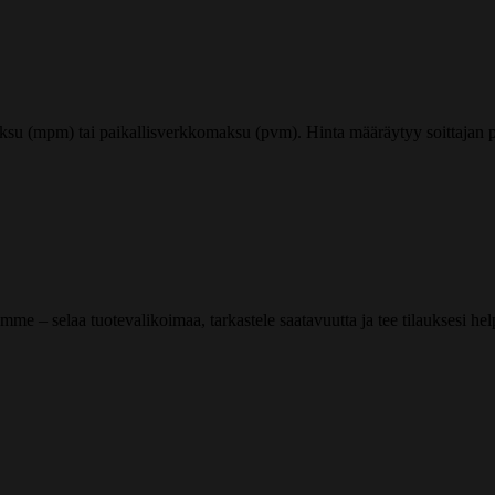
ksu (mpm) tai paikallisverkkomaksu (pvm). Hinta määräytyy soittajan pu
me – selaa tuotevalikoimaa, tarkastele saatavuutta ja tee tilauksesi helpos