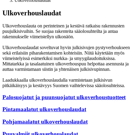
Ulkoverhouslaudat
Ulkoverhouslaudat
Ulkoverhouslauta on perinteinen ja kestävä ratkaisu rakennusten
puujulkisivuihin. Se suojaa rakenteita sääolosuhteilta ja antaa
rakennukselle viimeistellyn ulkonäön.
Ulkoverhouslaudat soveltuvat hyvin julkisivujen pystyverhoukseen
sekä erilaisiin piharakentamisen kohteisiin. Niitä käytetään myös
viimeistelyissä esimerkiksi nurkka- ja smyygilaudoituksissa.
Mittatarkka ja tasalaatuinen ulkoverhouspuu helpottaa asennusta ja
auttaa varmistamaan siistin ja yhtenäisen julkisivupinnan.
Laadukkaalla ulkoverhouslaudalla varmistetaan julkisivun
pitkäikäisyys ja kestävyys Suomen vaihtelevissa sääolosuhteissa.
Palosuojatut ja puunsuojatut ulkoverhoustuotteet
Pintamaalatut ulkoverhouslaudat
Pohjamaalatut ulkoverhouslaudat
Puuvalmiit ulkoverhouslaudat