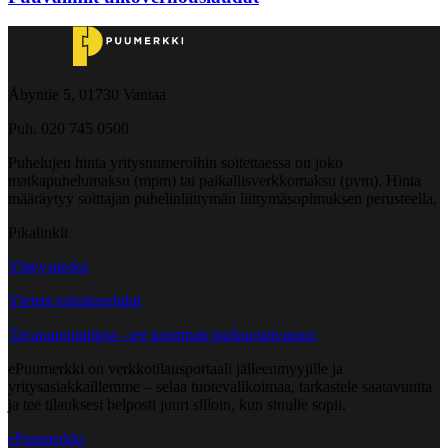
Åbyntie 5, 01730 Vantaa
Puh. 020 745 0500
Puhelujen hinta yritysnumeroihin soitettaessa on joko
matkapuhelumaksu (mpm) tai paikallisverkkomaksu (pvm). Hinta
määräytyy soittajan puhelinliittymän liittymäsopimuksen perusteella.
Pikalinkit
Yhteystiedot
Yleiset toimitusehdot
Tavarantoimittaja - tee kuorman purkuajanvaraus
ePuumerkki on verkkotilausportaali jälleenmyyjille ja
yritysasiakkaillemme – selaa tuotevalikoimaa, tarkastele saatavuutta
ja tee tilauksesi helposti juuri silloin, kun sinulle sopii.
ePuumerkki