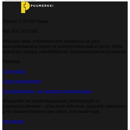
Åbyntie 5, 01730 Vantaa
Puh. 020 745 0500
Puhelujen hinta yritysnumeroihin soitettaessa on joko
matkapuhelumaksu (mpm) tai paikallisverkkomaksu (pvm). Hinta
määräytyy soittajan puhelinliittymän liittymäsopimuksen perusteella.
Pikalinkit
Yhteystiedot
Yleiset toimitusehdot
Tavarantoimittaja - tee kuorman purkuajanvaraus
ePuumerkki on verkkotilausportaali jälleenmyyjille ja
yritysasiakkaillemme – selaa tuotevalikoimaa, tarkastele saatavuutta
ja tee tilauksesi helposti juuri silloin, kun sinulle sopii.
ePuumerkki