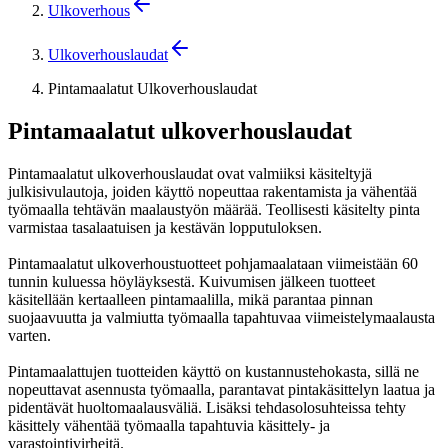
Ulkoverhous
Ulkoverhouslaudat
Pintamaalatut Ulkoverhouslaudat
Pintamaalatut ulkoverhouslaudat
Pintamaalatut ulkoverhouslaudat ovat valmiiksi käsiteltyjä
julkisivulautoja, joiden käyttö nopeuttaa rakentamista ja vähentää
työmaalla tehtävän maalaustyön määrää. Teollisesti käsitelty pinta
varmistaa tasalaatuisen ja kestävän lopputuloksen.
Pintamaalatut ulkoverhoustuotteet pohjamaalataan viimeistään 60
tunnin kuluessa höyläyksestä. Kuivumisen jälkeen tuotteet
käsitellään kertaalleen pintamaalilla, mikä parantaa pinnan
suojaavuutta ja valmiutta työmaalla tapahtuvaa viimeistelymaalausta
varten.
Pintamaalattujen tuotteiden käyttö on kustannustehokasta, sillä ne
nopeuttavat asennusta työmaalla, parantavat pintakäsittelyn laatua ja
pidentävät huoltomaalausväliä. Lisäksi tehdasolosuhteissa tehty
käsittely vähentää työmaalla tapahtuvia käsittely- ja
varastointivirheitä.