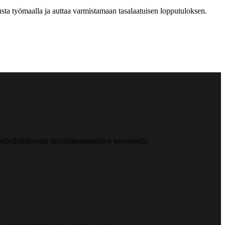
sta työmaalla ja auttaa varmistamaan tasalaatuisen lopputuloksen.
helinliittymän liittymäsopimuksen perusteella.