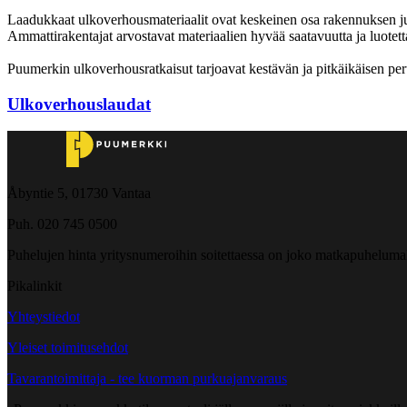
Laadukkaat ulkoverhousmateriaalit ovat keskeinen osa rakennuksen julk
Ammattirakentajat arvostavat materiaalien hyvää saatavuutta ja luotetta
Puumerkin ulkoverhousratkaisut tarjoavat kestävän ja pitkäikäisen peru
Ulkoverhouslaudat
Åbyntie 5, 01730 Vantaa
Puh. 020 745 0500
Puhelujen hinta yritysnumeroihin soitettaessa on joko matkapuheluma
Pikalinkit
Yhteystiedot
Yleiset toimitusehdot
Tavarantoimittaja - tee kuorman purkuajanvaraus