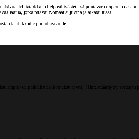
isivua. Mittatarkka ja helposti työstettävä puutavara nopeuttaa asennu
vaa laatua, jotka pitävät työmaat sujuvina ja aikataulussa.
stan laadukkaille puujulkisivuille.
ksu (mpm) tai paikallisverkkomaksu (pvm). Hinta määräytyy soittajan pu