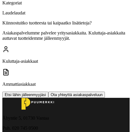
Kategoriat
Laudelaudat
Kiinnostuitko tuotteesta tai kaipaatko lisätietoja?
Asiakaspalvelumme palvelee yritysasiakkaita. Kuluttaja-asiakkaita
auttavat tuotteidemme jälleenmyyjät.
Kuluttaja-asiakkaat
Ammattiasiakkaat
Etsi lähin jälleenmyyjäsi
Ota yhteyttä asiakaspalveluun
Åbyntie 5, 01730 Vantaa
Puh. 020 745 0500