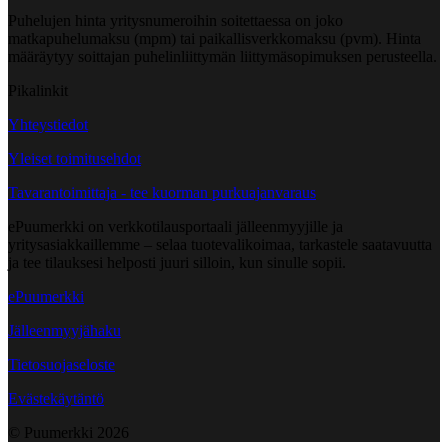
Puhelujen hinta yritysnumeroihin soitettaessa on joko
matkapuhelumaksu (mpm) tai paikallisverkkomaksu (pvm). Hinta
määräytyy soittajan puhelinliittymän liittymäsopimuksen perusteella.
Pikalinkit
Yhteystiedot
Yleiset toimitusehdot
Tavarantoimittaja - tee kuorman purkuajanvaraus
ePuumerkki on verkkotilausportaali jälleenmyyjille ja
yritysasiakkaillemme – selaa tuotevalikoimaa, tarkastele saatavuutta
ja tee tilauksesi helposti juuri silloin, kun sinulle sopii.
ePuumerkki
Jälleenmyyjähaku
Tietosuojaseloste
Evästekäytäntö
© Puumerkki
2026