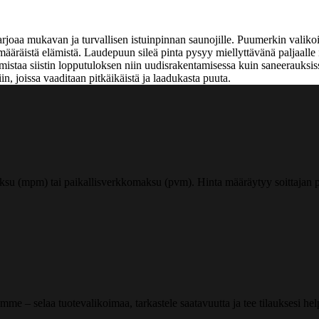
arjoaa mukavan ja turvallisen istuinpinnan saunojille. Puumerkin valikoim
ääräistä elämistä. Laudepuun sileä pinta pysyy miellyttävänä paljaalle ih
rmistaa siistin lopputuloksen niin uudisrakentamisessa kuin saneerauksi
n, joissa vaaditaan pitkäikäistä ja laadukasta puuta.
ksu (mpm) tai paikallisverkkomaksu (pvm). Hinta määräytyy soittajan pu
me – selaa tuotevalikoimaa, tarkastele saatavuutta ja tee tilauksesi helpos