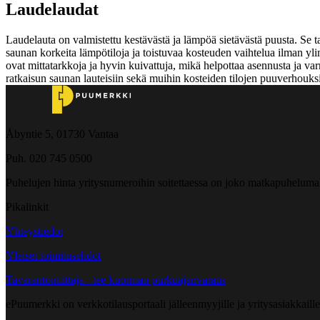
Laudelaudat
Laudelauta on valmistettu kestävästä ja lämpöä sietävästä puusta. Se t
saunan korkeita lämpötiloja ja toistuvaa kosteuden vaihtelua ilman ylim
ovat mittatarkkoja ja hyvin kuivattuja, mikä helpottaa asennusta ja va
ratkaisun saunan lauteisiin sekä muihin kosteiden tilojen puuverhouksii
Åbyntie 5, 01730 Vantaa
Puh. 020 745 0500
Puhelujen hinta yritysnumeroihin soitettaessa on joko matkapuheluma
Pikalinkit
Yhteystiedot
Yleiset toimitusehdot
Tavarantoimittaja - tee kuorman purkuajanvaraus
ePuumerkki on verkkotilausportaali jälleenmyyjille ja yritysasiakkaillem