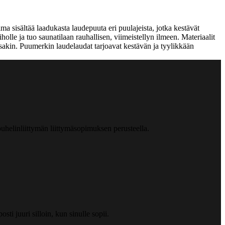
a sisältää laadukasta laudepuuta eri puulajeista, jotka kestävät
olle ja tuo saunatilaan rauhallisen, viimeistellyn ilmeen. Materiaalit
ssakin. Puumerkin laudelaudat tarjoavat kestävän ja tyylikkään
helinliittymän liittymäsopimuksen perusteella.
ti juuri silloin, kun sinulle sopii.