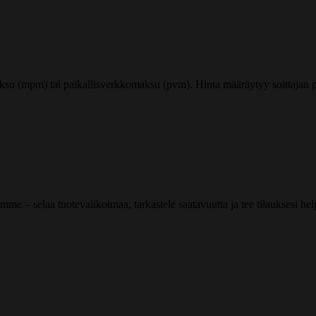
ksu (mpm) tai paikallisverkkomaksu (pvm). Hinta määräytyy soittajan pu
me – selaa tuotevalikoimaa, tarkastele saatavuutta ja tee tilauksesi helpos