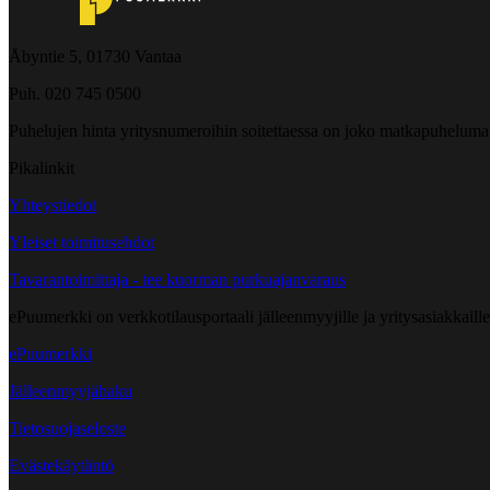
Åbyntie 5, 01730 Vantaa
Puh. 020 745 0500
Puhelujen hinta yritysnumeroihin soitettaessa on joko matkapuheluma
Pikalinkit
Yhteystiedot
Yleiset toimitusehdot
Tavarantoimittaja - tee kuorman purkuajanvaraus
ePuumerkki on verkkotilausportaali jälleenmyyjille ja yritysasiakkaillem
ePuumerkki
Jälleenmyyjähaku
Tietosuojaseloste
Evästekäytäntö