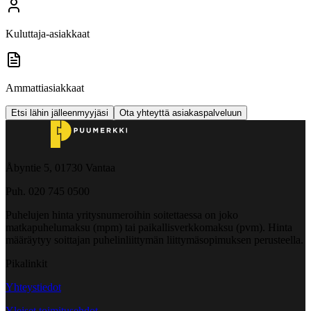
Kuluttaja-asiakkaat
Ammattiasiakkaat
Etsi lähin jälleenmyyjäsi
Ota yhteyttä asiakaspalveluun
Åbyntie 5, 01730 Vantaa
Puh. 020 745 0500
Puhelujen hinta yritysnumeroihin soitettaessa on joko
matkapuhelumaksu (mpm) tai paikallisverkkomaksu (pvm). Hinta
määräytyy soittajan puhelinliittymän liittymäsopimuksen perusteella.
Pikalinkit
Yhteystiedot
Yleiset toimitusehdot