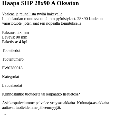
Haapa SHP 28x90 A Oksaton
Vaaleaa ja rauhallista tyyliä hakevalle
.
Laudelaudan reunoissa on 2 mm pyöristykset. 28×90 laude on
varastotuote, joten saat sen nopealla toimituksella.
Paksuus: 28 mm
Leveys: 90 mm
Paketissa: 4 kpl
Tuotetiedot
Tuotenumero
PW0280018
Kategoriat
Laudelaudat
Kiinnostuitko tuotteesta tai kaipaatko lisätietoja?
Asiakaspalvelumme palvelee yritysasiakkaita. Kuluttaja-asiakkaita
auttavat tuotteidemme jälleenmyyjät.