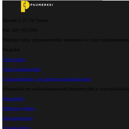
Åbyntie 5, 01730 Vantaa
Puh. 020 745 0500
Puhelujen hinta yritysnumeroihin soitettaessa on joko matkapuheluma
Pikalinkit
Yhteystiedot
Yleiset toimitusehdot
Tavarantoimittaja - tee kuorman purkuajanvaraus
ePuumerkki on verkkotilausportaali jälleenmyyjille ja yritysasiakkaillem
ePuumerkki
Jälleenmyyjähaku
Tietosuojaseloste
Evästekäytäntö