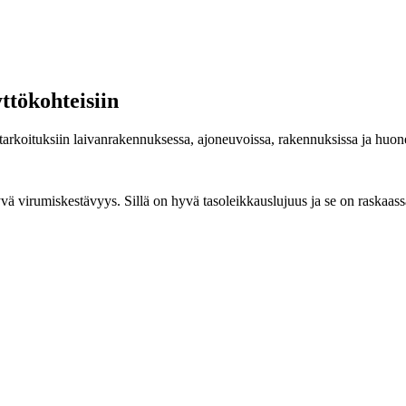
ttökohteisiin
ötarkoituksiin laivanrakennuksessa, ajoneuvoissa, rakennuksissa ja huon
ä virumiskestävyys. Sillä on hyvä tasoleikkauslujuus ja se on raskaassa