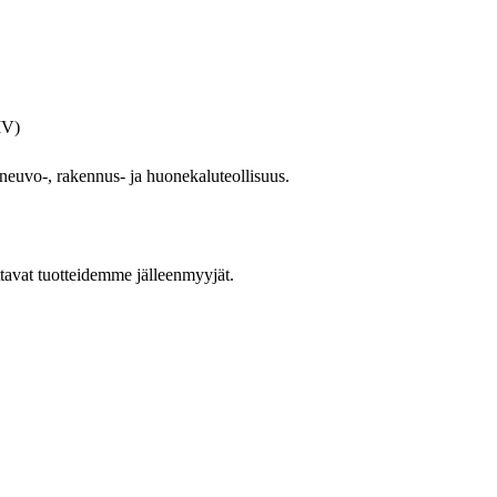
IV)
oneuvo-, rakennus- ja huonekaluteollisuus.
ttavat tuotteidemme jälleenmyyjät.