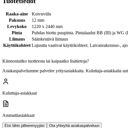
Tuotetiedot
Raaka-aine
Koivuviilu
Paksuus
12 mm
Levykoko
1220 x 2440 mm
Pinta
Puhdas hiottu puupinta. Pintalaadut BB (III) ja WG (
Liimaus
Säänkestävä liimaus
Käyttökohteet
Lujuutta vaativat käyttökohteet. Laivanrakennus-, aj
Kiinnostuitko tuotteesta tai kaipaatko lisätietoja?
Asiakaspalvelumme palvelee yritysasiakkaita. Kuluttaja-asiakkaita au
Kuluttaja-asiakkaat
Ammattiasiakkaat
Etsi lähin jälleenmyyjäsi
Ota yhteyttä asiakaspalveluun