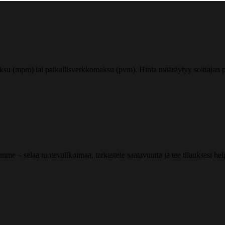
ksu (mpm) tai paikallisverkkomaksu (pvm). Hinta määräytyy soittajan pu
me – selaa tuotevalikoimaa, tarkastele saatavuutta ja tee tilauksesi helpos