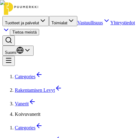
Vastuullisuus
Yhteystiedot
Tuotteet ja palvelut
Toimialat
Tietoa meistä
Suomi
Categories
Rakentamisen Levyt
Vanerit
Koivuvanerit
Categories