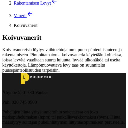
Rakentamisen Levyt
Vanerit
Koivuvanerit
Koivuvanerit
Koivuvanereista löytyy vaihtoehtoja mm. puusepänteollisuuteen ja
rakentamiseen. Pinnoittamatonta koivuvaneria käytetään kohteissa,
joissa levyltä vaaditaan suurta lujuutta, hyvää ulkonäköä tai useita
käyttökertoja. Lämpömuovattava levy taas on suunniteltu
puusepänteollisuuden tarpeisiin.
Åbyntie 5, 01730 Vantaa
Puh. 020 745 0500
Puhelujen hinta yritysnumeroihin soitettaessa on joko
matkapuhelumaksu (mpm) tai paikallisverkkomaksu (pvm). Hinta
määräytyy soittajan puhelinliittymän liittymäsopimuksen perusteella.