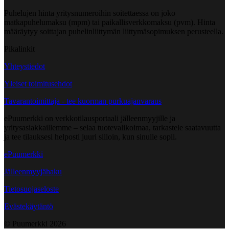
Puhelujen hinta yritysnumeroihin soitettaessa on joko
matkapuhelumaksu (mpm) tai paikallisverkkomaksu (pvm). Hinta
määräytyy soittajan puhelinliittymän liittymäsopimuksen perusteella.
Pikalinkit
Yhteystiedot
Yleiset toimitusehdot
Tavarantoimittaja - tee kuorman purkuajanvaraus
ePuumerkki on verkkotilausportaali jälleenmyyjille ja
yritysasiakkaillemme – selaa tuotevalikoimaa, tarkastele saatavuutta
ja tee tilauksesi helposti juuri silloin, kun sinulle sopii.
ePuumerkki
Jälleenmyyjähaku
Tietosuojaseloste
Evästekäytäntö
© Puumerkki
2026