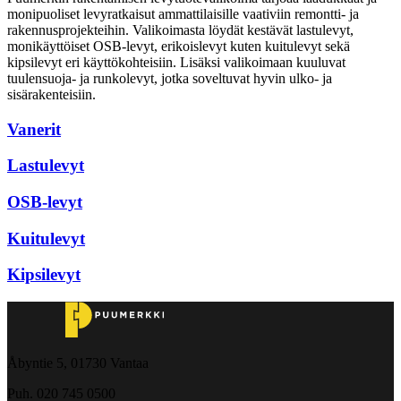
monipuoliset levyratkaisut ammattilaisille vaativiin remontti- ja
rakennusprojekteihin. Valikoimasta löydät kestävät lastulevyt,
monikäyttöiset OSB-levyt, erikoislevyt kuten kuitulevyt sekä
kipsilevyt eri käyttökohteisiin. Lisäksi valikoimaan kuuluvat
tuulensuoja- ja runkolevyt, jotka soveltuvat hyvin ulko- ja
sisärakenteisiin.
Vanerit
Lastulevyt
OSB-levyt
Kuitulevyt
Kipsilevyt
Åbyntie 5, 01730 Vantaa
Puh. 020 745 0500