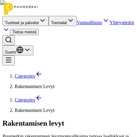
Vastuullisuus
Yhteystiedot
Tuotteet ja palvelut
Toimialat
Tietoa meistä
Suomi
Categories
Rakentamisen Levyt
Categories
Rakentamisen Levyt
Rakentamisen levyt
Puumerkin rakentamisen levytuotevalikoima tarjoaa laadukkaat ja