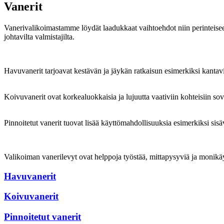
Vanerit
Vanerivalikoimastamme löydät laadukkaat vaihtoehdot niin perinteiseen
johtavilta valmistajilta.
Havuvanerit tarjoavat kestävän ja jäykän ratkaisun esimerkiksi kantavii
Koivuvanerit ovat korkealuokkaisia ja lujuutta vaativiin kohteisiin sove
Pinnoitetut vanerit tuovat lisää käyttömahdollisuuksia esimerkiksi sisäv
Valikoiman vanerilevyt ovat helppoja työstää, mittapysyviä ja monikäytt
Havuvanerit
Koivuvanerit
Pinnoitetut vanerit