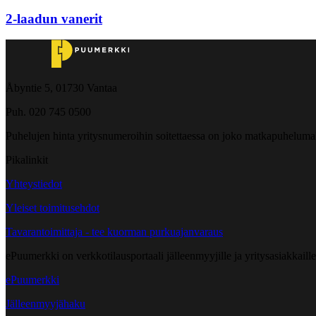
2-laadun vanerit
Åbyntie 5, 01730 Vantaa
Puh. 020 745 0500
Puhelujen hinta yritysnumeroihin soitettaessa on joko matkapuheluma
Pikalinkit
Yhteystiedot
Yleiset toimitusehdot
Tavarantoimittaja - tee kuorman purkuajanvaraus
ePuumerkki on verkkotilausportaali jälleenmyyjille ja yritysasiakkaillem
ePuumerkki
Jälleenmyyjähaku