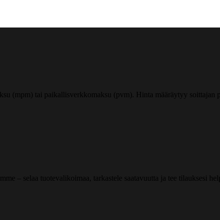
ksu (mpm) tai paikallisverkkomaksu (pvm). Hinta määräytyy soittajan pu
me – selaa tuotevalikoimaa, tarkastele saatavuutta ja tee tilauksesi helpos