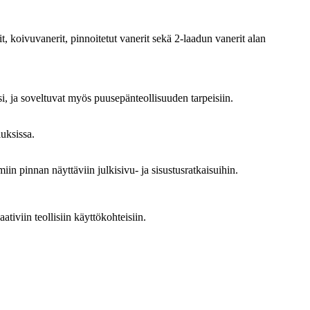
 koivuvanerit, pinnoitetut vanerit sekä 2-laadun vanerit alan
si, ja soveltuvat myös puusepänteollisuuden tarpeisiin.
luksissa.
iin pinnan näyttäviin julkisivu- ja sisustusratkaisuihin.
tiviin teollisiin käyttökohteisiin.