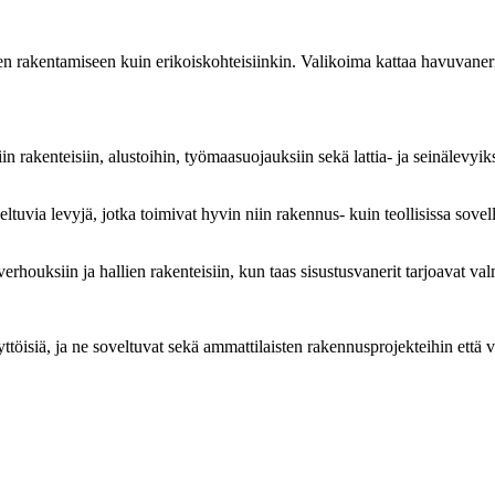
 rakentamiseen kuin erikoiskohteisiinkin. Valikoima kattaa havuvanerit,
n rakenteisiin, alustoihin, työmaasuojauksiin sekä lattia- ja seinälevyik
ltuvia levyjä, jotka toimivat hyvin niin rakennus- kuin teollisissa sovel
erhouksiin ja hallien rakenteisiin, kun taas sisustusvanerit tarjoavat valm
öisiä, ja ne soveltuvat sekä ammattilaisten rakennusprojekteihin että vaa