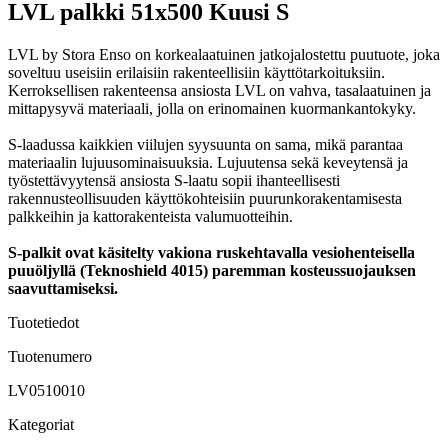
LVL palkki 51x500 Kuusi S
LVL by Stora Enso on korkealaatuinen jatkojalostettu puutuote, joka
soveltuu useisiin erilaisiin rakenteellisiin käyttötarkoituksiin.
Kerroksellisen rakenteensa ansiosta LVL on vahva, tasalaatuinen ja
mittapysyvä materiaali, jolla on erinomainen kuormankantokyky.
S-laadussa kaikkien viilujen syysuunta on sama, mikä parantaa
materiaalin lujuusominaisuuksia. Lujuutensa sekä keveytensä ja
työstettävyytensä ansiosta S-laatu sopii ihanteellisesti
rakennusteollisuuden käyttökohteisiin puurunkorakentamisesta
palkkeihin ja kattorakenteista valumuotteihin.
S-palkit ovat käsitelty vakiona ruskehtavalla vesiohenteisella
puuöljyllä (Teknoshield 4015) paremman kosteussuojauksen
saavuttamiseksi.
Tuotetiedot
Tuotenumero
LV0510010
Kategoriat