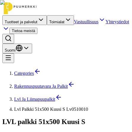
Vastuullisuus
Yhteystiedot
Tuotteet ja palvelut
Toimialat
Tietoa meistä
Suomi
Categories
Rakennuspuutavara Ja Palkit
Lvl Ja Liimapuupalkit
Lvl Palkki 51x500 Kuusi S Lv0510010
LVL palkki 51x500 Kuusi S