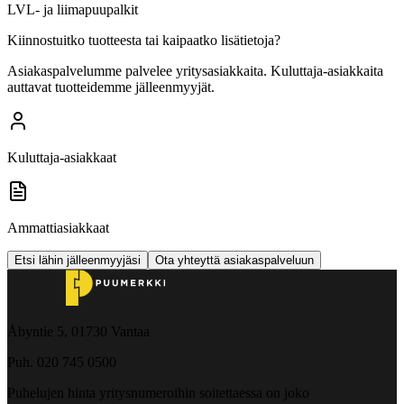
LVL- ja liimapuupalkit
Kiinnostuitko tuotteesta tai kaipaatko lisätietoja?
Asiakaspalvelumme palvelee yritysasiakkaita. Kuluttaja-asiakkaita
auttavat tuotteidemme jälleenmyyjät.
Kuluttaja-asiakkaat
Ammattiasiakkaat
Etsi lähin jälleenmyyjäsi
Ota yhteyttä asiakaspalveluun
Åbyntie 5, 01730 Vantaa
Puh. 020 745 0500
Puhelujen hinta yritysnumeroihin soitettaessa on joko