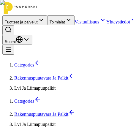
Vastuullisuus
Yhteystiedot
Tuotteet ja palvelut
Toimialat
Suomi
Categories
Rakennuspuutavara Ja Palkit
Lvl Ja Liimapuupalkit
Categories
Rakennuspuutavara Ja Palkit
Lvl Ja Liimapuupalkit