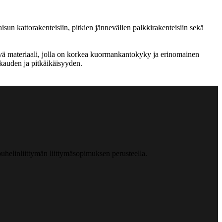
isun kattorakenteisiin, pitkien jännevälien palkkirakenteisiin sekä
yvä materiaali, jolla on korkea kuormankantokyky ja erinomainen
vakauden ja pitkäikäisyyden.
helinliittymän liittymäsopimuksen perusteella.