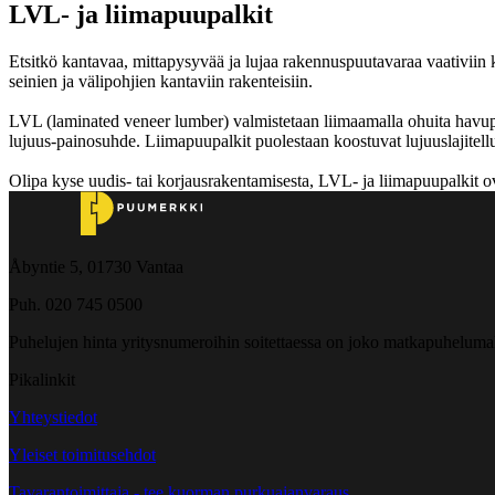
LVL- ja liimapuupalkit
Etsitkö kantavaa, mittapysyvää ja lujaa rakennuspuutavaraa vaativiin k
seinien ja välipohjien kantaviin rakenteisiin.
LVL (laminated veneer lumber) valmistetaan liimaamalla ohuita havupu
lujuus-painosuhde. Liimapuupalkit puolestaan koostuvat lujuuslajitellu
Olipa kyse uudis- tai korjausrakentamisesta, LVL- ja liimapuupalkit o
Åbyntie 5, 01730 Vantaa
Puh. 020 745 0500
Puhelujen hinta yritysnumeroihin soitettaessa on joko matkapuheluma
Pikalinkit
Yhteystiedot
Yleiset toimitusehdot
Tavarantoimittaja - tee kuorman purkuajanvaraus