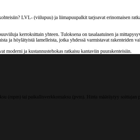
ohteisiin? LVL- (viilupuu) ja liimapuupalkit tarjoavat erinomaisen ratka
uviiluja kerroksittain yhteen. Tuloksena on tasalaatuinen ja mittapys
ista ja höylätyistä lamelleista, jotka yhdessä varmistavat rakenteiden 
vat moderni ja kustannustehokas ratkaisu kantaviin puurakenteisiin.
ksu (mpm) tai paikallisverkkomaksu (pvm). Hinta määräytyy soittajan pu