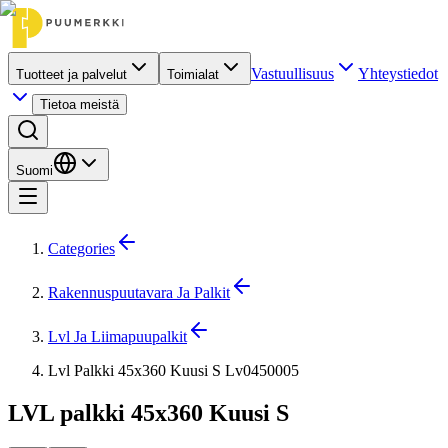
Vastuullisuus
Yhteystiedot
Tuotteet ja palvelut
Toimialat
Tietoa meistä
Suomi
Categories
Rakennuspuutavara Ja Palkit
Lvl Ja Liimapuupalkit
Lvl Palkki 45x360 Kuusi S Lv0450005
LVL palkki 45x360 Kuusi S