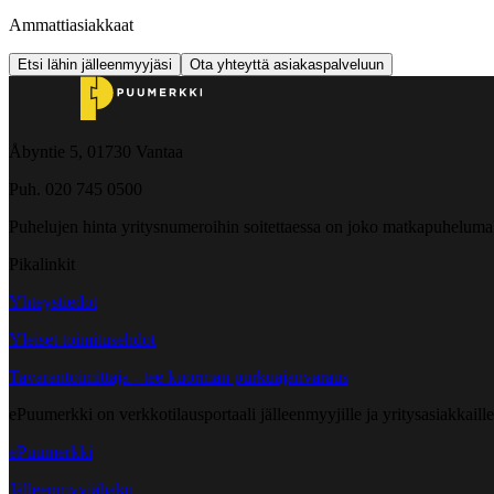
Ammattiasiakkaat
Etsi lähin jälleenmyyjäsi
Ota yhteyttä asiakaspalveluun
Åbyntie 5, 01730 Vantaa
Puh. 020 745 0500
Puhelujen hinta yritysnumeroihin soitettaessa on joko matkapuheluma
Pikalinkit
Yhteystiedot
Yleiset toimitusehdot
Tavarantoimittaja - tee kuorman purkuajanvaraus
ePuumerkki on verkkotilausportaali jälleenmyyjille ja yritysasiakkaillem
ePuumerkki
Jälleenmyyjähaku