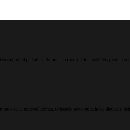
ksu (mpm) tai paikallisverkkomaksu (pvm). Hinta määräytyy soittajan pu
me – selaa tuotevalikoimaa, tarkastele saatavuutta ja tee tilauksesi helpos