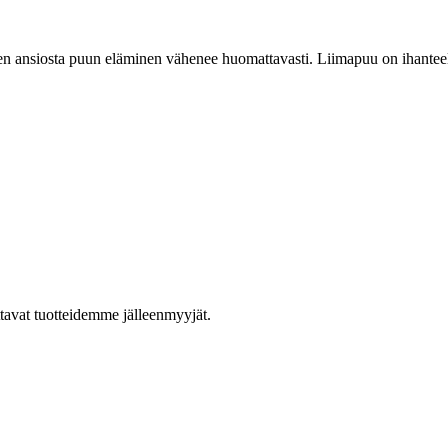
en ansiosta puun eläminen vähenee huomattavasti. Liimapuu on ihanteell
ttavat tuotteidemme jälleenmyyjät.