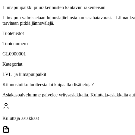
Liimapuupalkki puurakennusten kantaviin rakenteisiin
Liimapuu valmistetaan lujuuslajitellusta kuusisahatavarasta. Liimauks
tarvitaan pitkiä jännevälejä.
Tuotetiedot
Tuotenumero
GL0900001
Kategoriat
LVL- ja liimapuupalkit
Kiinnostuitko tuotteesta tai kaipaatko lisätietoja?
Asiakaspalvelumme palvelee yritysasiakkaita. Kuluttaja-asiakkaita au
Kuluttaja-asiakkaat