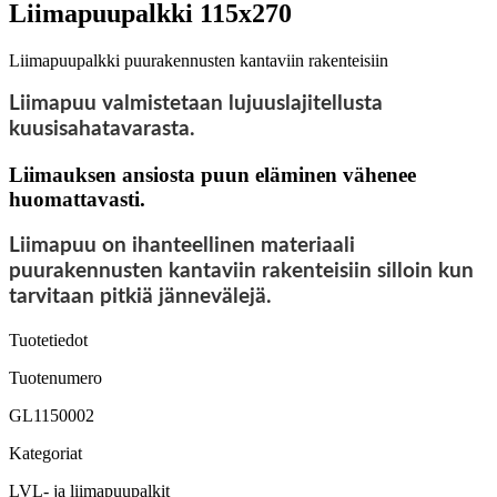
Liimapuupalkki 115x270
Liimapuupalkki puurakennusten kantaviin rakenteisiin
Liimapuu valmistetaan lujuuslajitellusta
kuusisahatavarasta.
Liimauksen ansiosta puun eläminen vähenee
huomattavasti.
Liimapuu on ihanteellinen materiaali
puurakennusten kantaviin rakenteisiin silloin kun
tarvitaan pitkiä jännevälejä.
Tuotetiedot
Tuotenumero
GL1150002
Kategoriat
LVL- ja liimapuupalkit