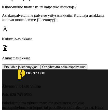
Kiinnostuitko tuotteesta tai kaipaatko lisätietoja?
Asiakaspalvelumme palvelee yritysasiakkaita. Kuluttaja-asiakkaita
auttavat tuotteidemme jälleenmyyjät.
Kuluttaja-asiakkaat
Ammattiasiakkaat
Etsi lähin jälleenmyyjäsi
Ota yhteyttä asiakaspalveluun
Åbyntie 5, 01730 Vantaa
Puh. 020 745 0500
Puhelujen hinta yritysnumeroihin soitettaessa on joko
matkapuhelumaksu (mpm) tai paikallisverkkomaksu (pvm). Hinta