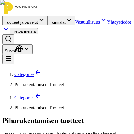
Vastuullisuus
Yhteystiedot
Tuotteet ja palvelut
Toimialat
Tietoa meistä
Suomi
Categories
Piharakentamisen Tuotteet
Categories
Piharakentamisen Tuotteet
Piharakentamisen tuotteet
Terassi- ja piharakentamisen tuotevalikoima sisältää klassiset