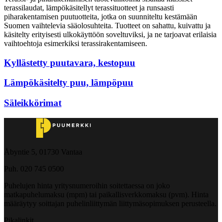
terassilaudat, lämpökäsitellyt terassituotteet ja runsaasti
piharakentamisen puutuotteita, jotka on suunniteltu kestämään
Suomen vaihtelevia sääolosuhteita. Tuotteet on sahattu, kuivattu ja
käsitelty erityisesti ulkokäyttöön soveltuviksi, ja ne tarjoavat erilaisia
vaihtoehtoja esimerkiksi terassirakentamiseen.
Kyllästetty puutavara, kestopuu
Lämpökäsitelty puu, lämpöpuu
Säleikkörimat
Åbyntie 5, 01730 Vantaa
Puh. 020 745 0500
Puhelujen hinta yritysnumeroihin soitettaessa on joko
matkapuhelumaksu (mpm) tai paikallisverkkomaksu (pvm). Hinta
määräytyy soittajan puhelinliittymän liittymäsopimuksen perusteella.
Pikalinkit