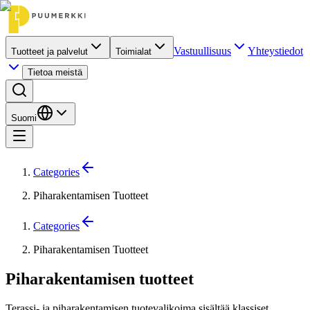
Vastuullisuus
Yhteystiedot
Tuotteet ja palvelut
Toimialat
Tietoa meistä
Suomi
Categories
Piharakentamisen Tuotteet
Categories
Piharakentamisen Tuotteet
Piharakentamisen tuotteet
Terassi- ja piharakentamisen tuotevalikoima sisältää klassiset