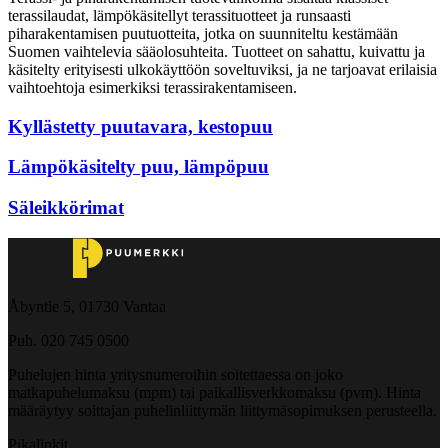
terassilaudat, lämpökäsitellyt terassituotteet ja runsaasti
piharakentamisen puutuotteita, jotka on suunniteltu kestämään
Suomen vaihtelevia sääolosuhteita. Tuotteet on sahattu, kuivattu ja
käsitelty erityisesti ulkokäyttöön soveltuviksi, ja ne tarjoavat erilaisia
vaihtoehtoja esimerkiksi terassirakentamiseen.
Kyllästetty puutavara, kestopuu
Lämpökäsitelty puu, lämpöpuu
Säleikkörimat
Åbyntie 5, 01730 Vantaa
Puh. 020 745 0500
Puhelujen hinta yritysnumeroihin soitettaessa on joko
matkapuhelumaksu (mpm) tai paikallisverkkomaksu (pvm). Hinta
määräytyy soittajan puhelinliittymän liittymäsopimuksen perusteella.
Pikalinkit