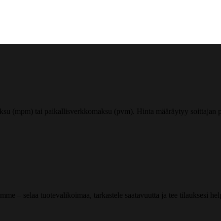
ksu (mpm) tai paikallisverkkomaksu (pvm). Hinta määräytyy soittajan pu
me – selaa tuotevalikoimaa, tarkastele saatavuutta ja tee tilauksesi helpos