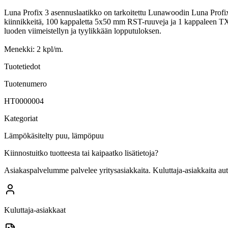
Luna Profix 3 asennuslaatikko on tarkoitettu Lunawoodin Luna Profi
kiinnikkeitä, 100 kappaletta 5x50 mm RST-ruuveja ja 1 kappaleen TX20
luoden viimeistellyn ja tyylikkään lopputuloksen.
Menekki: 2 kpl/m.
Tuotetiedot
Tuotenumero
HT0000004
Kategoriat
Lämpökäsitelty puu, lämpöpuu
Kiinnostuitko tuotteesta tai kaipaatko lisätietoja?
Asiakaspalvelumme palvelee yritysasiakkaita. Kuluttaja-asiakkaita au
Kuluttaja-asiakkaat