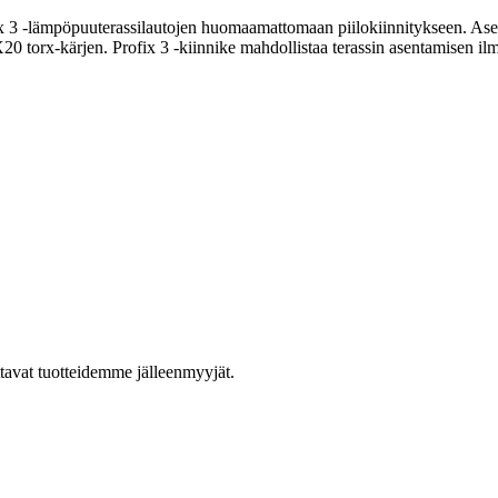
x 3 -lämpöpuuterassilautojen huomaamattomaan piilokiinnitykseen. Ase
 torx-kärjen. Profix 3 -kiinnike mahdollistaa terassin asentamisen ilm
ttavat tuotteidemme jälleenmyyjät.