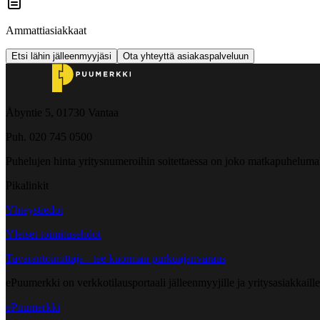
Ammattiasiakkaat
Etsi lähin jälleenmyyjäsi
Ota yhteyttä asiakaspalveluun
Åbyntie 5, 01730 Vantaa
Puh. 020 745 0500
Puhelujen hinta yritysnumeroihin soitettaessa on joko matkapuheluma
Pikalinkit
Yhteystiedot
Yleiset toimitusehdot
Tavarantoimittaja - tee kuorman purkuajanvaraus
ePuumerkki on verkkotilausportaali jälleenmyyjille ja yritysasiakkaillem
ePuumerkki