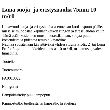
Luna suoja- ja eristysnauha 75mm 10
m/rll
Lunawood suoja- ja eristysnauha asennetaan koolauspuun päälle,
missä se muodostaa kapillaarikatkon rungon ja terassilaudan väliin.
Tämä estää kosteuden nousun terassilautaan, suojaa puuta
kosteudelta ja pidentää terassin käyttöikää.
Nauhaa suositellaan käytettäväksi yhdessä Luna Profix 2- tai Luna
Profix 3 -piilokiinnikkeiden kanssa. 10 m / rll, mattamusta, vahva
liimapinta.
Tuotetiedot
Tuotenumero
FA0010022
Kategoriat
Lämpökäsitelty puu, lämpöpuu
Kiinnostuitko tuotteesta tai kaipaatko lisätietoja?