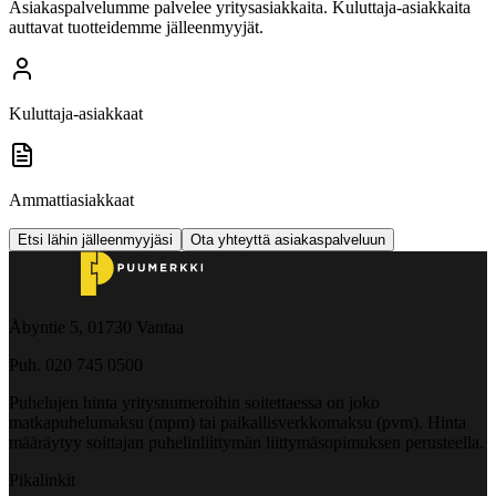
Asiakaspalvelumme palvelee yritysasiakkaita. Kuluttaja-asiakkaita
auttavat tuotteidemme jälleenmyyjät.
Kuluttaja-asiakkaat
Ammattiasiakkaat
Etsi lähin jälleenmyyjäsi
Ota yhteyttä asiakaspalveluun
Åbyntie 5, 01730 Vantaa
Puh. 020 745 0500
Puhelujen hinta yritysnumeroihin soitettaessa on joko
matkapuhelumaksu (mpm) tai paikallisverkkomaksu (pvm). Hinta
määräytyy soittajan puhelinliittymän liittymäsopimuksen perusteella.
Pikalinkit