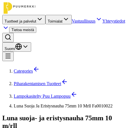
Vastuullisuus
Yhteystiedot
Tuotteet ja palvelut
Toimialat
Tietoa meistä
Suomi
Categories
Piharakentamisen Tuotteet
Lampokasitelty Puu Lampopuu
Luna Suoja Ja Eristysnauha 75mm 10 Mrll Fa0010022
Luna suoja- ja eristysnauha 75mm 10
m/rll