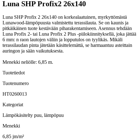
Luna SHP Profix2 26x140
Luna SHP Profix 2 26x140 on korkealaatuinen, myrkyttömästä
Lunawood-lämpöpuusta valmistettu terassilauta. Se on kaunis ja
pitkäikäinen tuote kestävään piharakentamiseen. Asennus tehdään
Luna Profix 2- tai Luna Profix 2 Plus -piilokiinnityksellä, joka jättää
6 mm: n raon lautojen väliin ja lopputulos on tyylikäs. Mikäli
terassilaudan pinta jätetään käsittelemättä, se harmaantuu asteittain
auringon ja sään vaikutuksesta.
Menekki neliölle: 6,85 m.
Tuotetiedot
Tuotenumero
HT0260013
Kategoriat
Lämpökäsitelty puu, lämpöpuu
Menekki
6,85 jm/m²