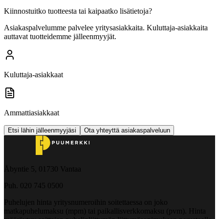
Kiinnostuitko tuotteesta tai kaipaatko lisätietoja?
Asiakaspalvelumme palvelee yritysasiakkaita. Kuluttaja-asiakkaita
auttavat tuotteidemme jälleenmyyjät.
Kuluttaja-asiakkaat
Ammattiasiakkaat
Etsi lähin jälleenmyyjäsi
Ota yhteyttä asiakaspalveluun
Åbyntie 5, 01730 Vantaa
Puh. 020 745 0500
Puhelujen hinta yritysnumeroihin soitettaessa on joko
matkapuhelumaksu (mpm) tai paikallisverkkomaksu (pvm). Hinta