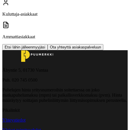
Kuluttaja-asiakkaat
Ammattiasiakkaat
Etsi lähin jälleenmyyjäsi
Ota yhteyttä asiakaspalveluun
Åbyntie 5, 01730 Vantaa
Puh. 020 745 0500
Puhelujen hinta yritysnumeroihin soitettaessa on joko
matkapuhelumaksu (mpm) tai paikallisverkkomaksu (pvm). Hinta
määräytyy soittajan puhelinliittymän liittymäsopimuksen perusteella.
Pikalinkit
Yhteystiedot
Yleiset toimitusehdot