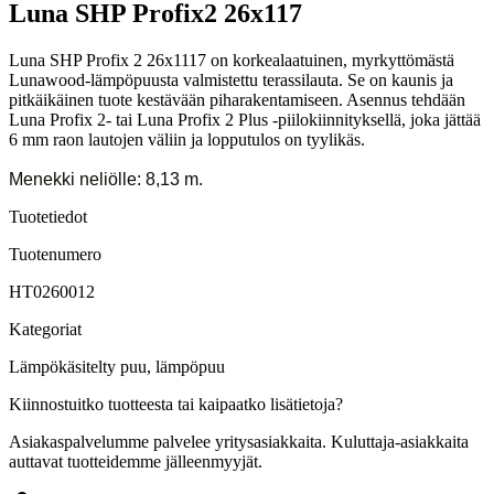
Luna SHP Profix2 26x117
Luna SHP Profix 2 26x1117 on korkealaatuinen, myrkyttömästä
Lunawood-lämpöpuusta valmistettu terassilauta. Se on kaunis ja
pitkäikäinen tuote kestävään piharakentamiseen. Asennus tehdään
Luna Profix 2- tai Luna Profix 2 Plus -piilokiinnityksellä, joka jättää
6 mm raon lautojen väliin ja lopputulos on tyylikäs.
Menekki neliölle: 8,13 m.
Tuotetiedot
Tuotenumero
HT0260012
Kategoriat
Lämpökäsitelty puu, lämpöpuu
Kiinnostuitko tuotteesta tai kaipaatko lisätietoja?
Asiakaspalvelumme palvelee yritysasiakkaita. Kuluttaja-asiakkaita
auttavat tuotteidemme jälleenmyyjät.