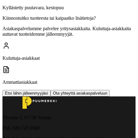
Kyllästetty puutavara, kestopuu
Kiinnostuitko tuotteesta tai kaipaatko lisätietoja?
Asiakaspalvelumme palvelee yritysasiakkaita. Kuluttaja-asiakkaita
auttavat tuotteidemme jälleenmyyjät.
Kuluttaja-asiakkaat
Ammattiasiakkaat
Etsi lähin jälleenmyyjäsi
Ota yhteyttä asiakaspalveluun
Åbyntie 5, 01730 Vantaa
Puh. 020 745 0500