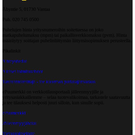
Åbyntie 5, 01730 Vantaa
Puh. 020 745 0500
Puhelujen hinta yritysnumeroihin soitettaessa on joko
matkapuhelumaksu (mpm) tai paikallisverkkomaksu (pvm). Hinta
määräytyy soittajan puhelinliittymän liittymäsopimuksen perusteella.
Pikalinkit
Yhteystiedot
Yleiset toimitusehdot
Tavarantoimittaja - tee kuorman purkuajanvaraus
ePuumerkki on verkkotilausportaali jälleenmyyjille ja
yritysasiakkaillemme – selaa tuotevalikoimaa, tarkastele saatavuutta
ja tee tilauksesi helposti juuri silloin, kun sinulle sopii.
ePuumerkki
Jälleenmyyjähaku
Tietosuojaseloste