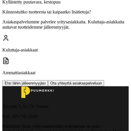
Kyllästetty puutavara, kestopuu
Kiinnostuitko tuotteesta tai kaipaatko lisätietoja?
Asiakaspalvelumme palvelee yritysasiakkaita. Kuluttaja-asiakkaita
auttavat tuotteidemme jälleenmyyjät.
Kuluttaja-asiakkaat
Ammattiasiakkaat
Etsi lähin jälleenmyyjäsi
Ota yhteyttä asiakaspalveluun
Åbyntie 5, 01730 Vantaa
Puh. 020 745 0500
Puhelujen hinta yritysnumeroihin soitettaessa on joko