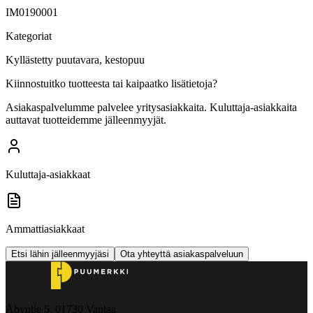
IM0190001
Kategoriat
Kyllästetty puutavara, kestopuu
Kiinnostuitko tuotteesta tai kaipaatko lisätietoja?
Asiakaspalvelumme palvelee yritysasiakkaita. Kuluttaja-asiakkaita
auttavat tuotteidemme jälleenmyyjät.
Kuluttaja-asiakkaat
Ammattiasiakkaat
Etsi lähin jälleenmyyjäsi
Ota yhteyttä asiakaspalveluun
Åbyntie 5, 01730 Vantaa