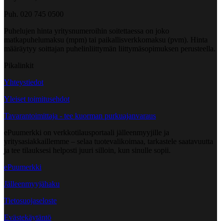
Puh. 020 745 0500
Puhelujen hinta yritysnumeroihin soitettaessa on joko
matkapuhelumaksu (mpm) tai paikallisverkkomaksu (pvm). Hinta
määräytyy soittajan puhelinliittymän liittymäsopimuksen perusteella.
Pikalinkit
Yhteystiedot
Yleiset toimitusehdot
Tavarantoimittaja - tee kuorman purkuajanvaraus
ePuumerkki on verkkotilausportaali jälleenmyyjille ja
yritysasiakkaillemme – selaa tuotevalikoimaa, tarkastele saatavuutta
ja tee tilauksesi helposti juuri silloin, kun sinulle sopii.
ePuumerkki
Jälleenmyyjähaku
Tietosuojaseloste
Evästekäytäntö