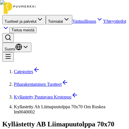
Vastuullisuus
Yhteystiedot
Tuotteet ja palvelut
Toimialat
Tietoa meistä
Suomi
Categories
Piharakentamisen Tuotteet
Kyllastetty Puutavara Kestopuu
Kyllastetty Ab Liimapuutolppa 70x70 Om Ruskea
Im0040002
Kyllästetty AB Liimapuutolppa 70x70