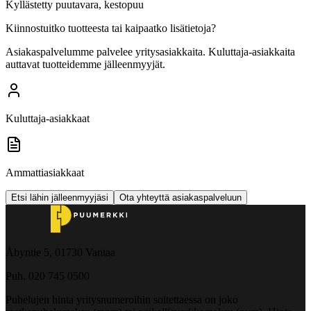
Kyllästetty puutavara, kestopuu
Kiinnostuitko tuotteesta tai kaipaatko lisätietoja?
Asiakaspalvelumme palvelee yritysasiakkaita. Kuluttaja-asiakkaita
auttavat tuotteidemme jälleenmyyjät.
Kuluttaja-asiakkaat
Ammattiasiakkaat
Etsi lähin jälleenmyyjäsi
Ota yhteyttä asiakaspalveluun
Åbyntie 5, 01730 Vantaa
Puh. 020 745 0500
Puhelujen hinta yritysnumeroihin soitettaessa on joko