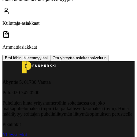
Kuluttaja-asiakkaat
Ammattiasiakkaat
Etsi lähin jälleenmyyjäsi
Ota yhteyttä asiakaspalveluun
Åbyntie 5, 01730 Vantaa
Puh. 020 745 0500
Puhelujen hinta yritysnumeroihin soitettaessa on joko
matkapuhelumaksu (mpm) tai paikallisverkkomaksu (pvm). Hinta
määräytyy soittajan puhelinliittymän liittymäsopimuksen perusteella.
Pikalinkit
Yhteystiedot