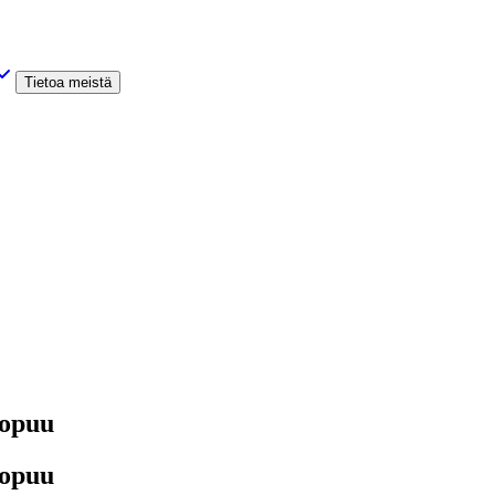
Tietoa meistä
topuu
topuu