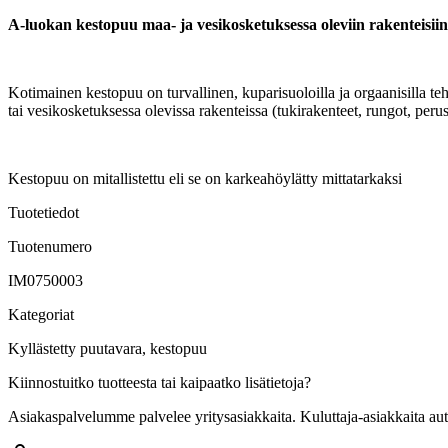
A-luokan kestopuu maa- ja vesikosketuksessa oleviin rakenteisiin
Kotimainen kestopuu on turvallinen, kuparisuoloilla ja orgaanisilla t
tai vesikosketuksessa olevissa rakenteissa (tukirakenteet, rungot, pe
Kestopuu on mitallistettu eli se on karkeahöylätty mittatarkaksi
Tuotetiedot
Tuotenumero
IM0750003
Kategoriat
Kyllästetty puutavara, kestopuu
Kiinnostuitko tuotteesta tai kaipaatko lisätietoja?
Asiakaspalvelumme palvelee yritysasiakkaita. Kuluttaja-asiakkaita au