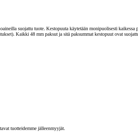
ehoaineilla suojattu tuote. Kestopuuta käytetään monipuolisesti kaikess
rustukset). Kaikki 48 mm paksut ja sitä paksummat kestopuut ovat suojat
ttavat tuotteidemme jälleenmyyjät.