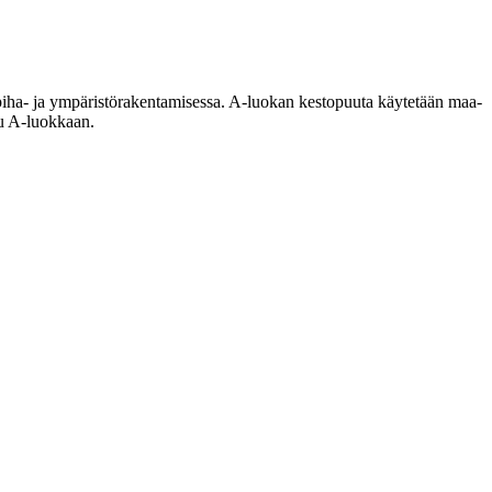
a piha- ja ympäristörakentamisessa. A-luokan kestopuuta käytetään maa-
tu A-luokkaan.