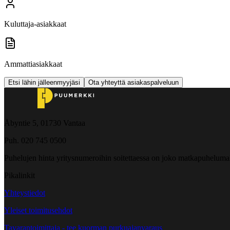
Kuluttaja-asiakkaat
Ammattiasiakkaat
Etsi lähin jälleenmyyjäsi
Ota yhteyttä asiakaspalveluun
Åbyntie 5, 01730 Vantaa
Puh. 020 745 0500
Puhelujen hinta yritysnumeroihin soitettaessa on joko matkapuheluma
Pikalinkit
Yhteystiedot
Yleiset toimitusehdot
Tavarantoimittaja - tee kuorman purkuajanvaraus