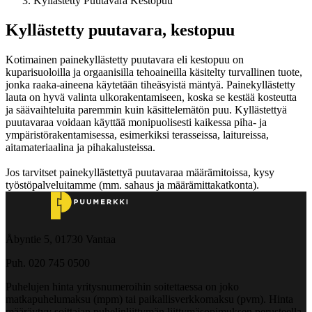
Kyllastetty Puutavara Kestopuu
Kyllästetty puutavara, kestopuu
Kotimainen painekyllästetty puutavara eli kestopuu on
kuparisuoloilla ja orgaanisilla tehoaineilla käsitelty turvallinen tuote,
jonka raaka-aineena käytetään tiheäsyistä mäntyä. Painekyllästetty
lauta on hyvä valinta ulkorakentamiseen, koska se kestää kosteutta
ja säävaihteluita paremmin kuin käsittelemätön puu. Kyllästettyä
puutavaraa voidaan käyttää monipuolisesti kaikessa piha- ja
ympäristörakentamisessa, esimerkiksi terasseissa, laitureissa,
aitamateriaalina ja pihakalusteissa.
Jos tarvitset painekyllästettyä puutavaraa määrämitoissa, kysy
työstöpalveluitamme (mm. sahaus ja määrämittakatkonta).
Åbyntie 5, 01730 Vantaa
Puh. 020 745 0500
Puhelujen hinta yritysnumeroihin soitettaessa on joko
matkapuhelumaksu (mpm) tai paikallisverkkomaksu (pvm). Hinta
määräytyy soittajan puhelinliittymän liittymäsopimuksen perusteella.