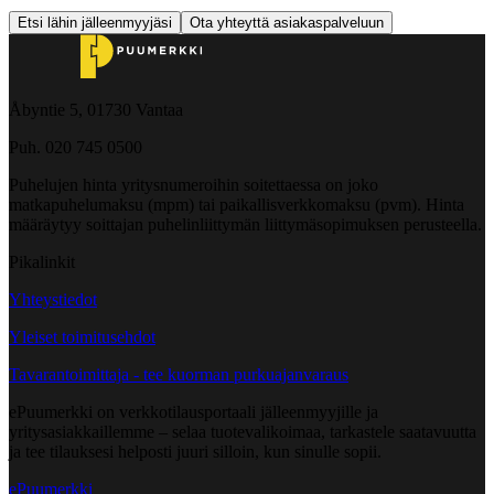
Etsi lähin jälleenmyyjäsi
Ota yhteyttä asiakaspalveluun
Åbyntie 5, 01730 Vantaa
Puh. 020 745 0500
Puhelujen hinta yritysnumeroihin soitettaessa on joko
matkapuhelumaksu (mpm) tai paikallisverkkomaksu (pvm). Hinta
määräytyy soittajan puhelinliittymän liittymäsopimuksen perusteella.
Pikalinkit
Yhteystiedot
Yleiset toimitusehdot
Tavarantoimittaja - tee kuorman purkuajanvaraus
ePuumerkki on verkkotilausportaali jälleenmyyjille ja
yritysasiakkaillemme – selaa tuotevalikoimaa, tarkastele saatavuutta
ja tee tilauksesi helposti juuri silloin, kun sinulle sopii.
ePuumerkki