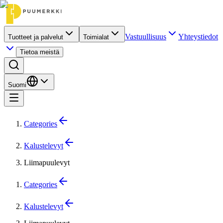
Vastuullisuus
Yhteystiedot
Tuotteet ja palvelut
Toimialat
Tietoa meistä
Suomi
Categories
Kalustelevyt
Liimapuulevyt
Categories
Kalustelevyt