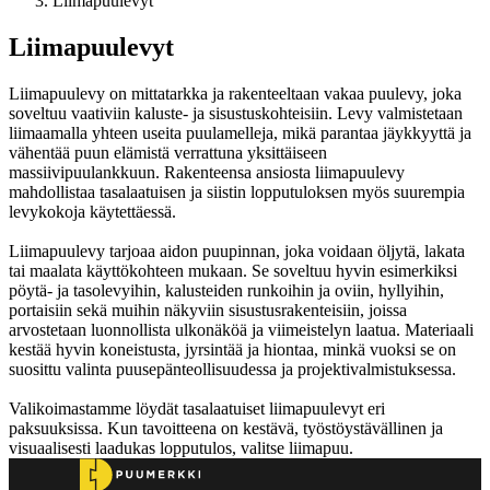
Liimapuulevyt
Liimapuulevyt
Liimapuulevy on mittatarkka ja rakenteeltaan vakaa puulevy, joka
soveltuu vaativiin kaluste- ja sisustuskohteisiin. Levy valmistetaan
liimaamalla yhteen useita puulamelleja, mikä parantaa jäykkyyttä ja
vähentää puun elämistä verrattuna yksittäiseen
massiivipuulankkuun. Rakenteensa ansiosta liimapuulevy
mahdollistaa tasalaatuisen ja siistin lopputuloksen myös suurempia
levykokoja käytettäessä.
Liimapuulevy tarjoaa aidon puupinnan, joka voidaan öljytä, lakata
tai maalata käyttökohteen mukaan. Se soveltuu hyvin esimerkiksi
pöytä- ja tasolevyihin, kalusteiden runkoihin ja oviin, hyllyihin,
portaisiin sekä muihin näkyviin sisustusrakenteisiin, joissa
arvostetaan luonnollista ulkonäköä ja viimeistelyn laatua. Materiaali
kestää hyvin koneistusta, jyrsintää ja hiontaa, minkä vuoksi se on
suosittu valinta puusepänteollisuudessa ja projektivalmistuksessa.
Valikoimastamme löydät tasalaatuiset liimapuulevyt eri
paksuuksissa. Kun tavoitteena on kestävä, työstöystävällinen ja
visuaalisesti laadukas lopputulos, valitse liimapuu.