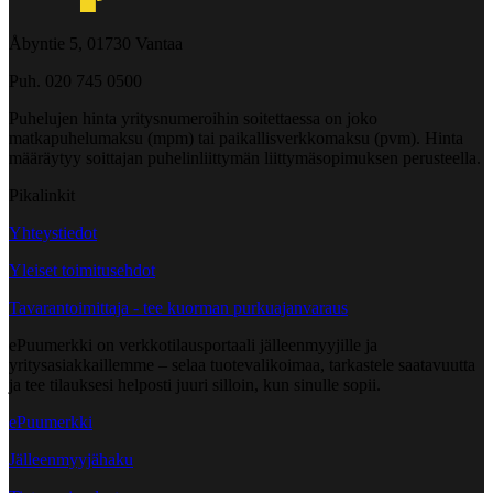
Åbyntie 5, 01730 Vantaa
Puh. 020 745 0500
Puhelujen hinta yritysnumeroihin soitettaessa on joko
matkapuhelumaksu (mpm) tai paikallisverkkomaksu (pvm). Hinta
määräytyy soittajan puhelinliittymän liittymäsopimuksen perusteella.
Pikalinkit
Yhteystiedot
Yleiset toimitusehdot
Tavarantoimittaja - tee kuorman purkuajanvaraus
ePuumerkki on verkkotilausportaali jälleenmyyjille ja
yritysasiakkaillemme – selaa tuotevalikoimaa, tarkastele saatavuutta
ja tee tilauksesi helposti juuri silloin, kun sinulle sopii.
ePuumerkki
Jälleenmyyjähaku