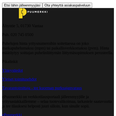
Etsi lähin jälleenmyyjäsi
Ota yhteyttä asiakaspalveluun
Åbyntie 5, 01730 Vantaa
Puh. 020 745 0500
Puhelujen hinta yritysnumeroihin soitettaessa on joko
matkapuhelumaksu (mpm) tai paikallisverkkomaksu (pvm). Hinta
määräytyy soittajan puhelinliittymän liittymäsopimuksen perusteella.
Pikalinkit
Yhteystiedot
Yleiset toimitusehdot
Tavarantoimittaja - tee kuorman purkuajanvaraus
ePuumerkki on verkkotilausportaali jälleenmyyjille ja
yritysasiakkaillemme – selaa tuotevalikoimaa, tarkastele saatavuutta
ja tee tilauksesi helposti juuri silloin, kun sinulle sopii.
ePuumerkki