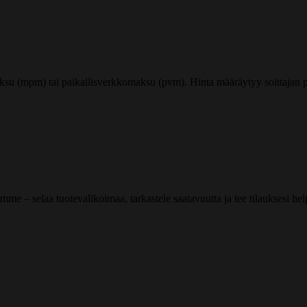
ksu (mpm) tai paikallisverkkomaksu (pvm). Hinta määräytyy soittajan pu
me – selaa tuotevalikoimaa, tarkastele saatavuutta ja tee tilauksesi helpos