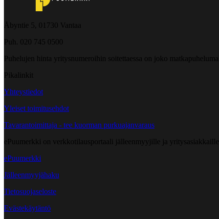
Åbyntie 5, 01730 Vantaa
Puh. 020 745 0500
Puhelujen hinta yritysnumeroihin soitettaessa on joko matkapuheluma
Pikalinkit
Yhteystiedot
Yleiset toimitusehdot
Tavarantoimittaja - tee kuorman purkuajanvaraus
ePuumerkki on verkkotilausportaali jälleenmyyjille ja yritysasiakkaillem
ePuumerkki
Jälleenmyyjähaku
Tietosuojaseloste
Evästekäytäntö