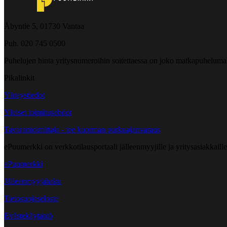
Åbyntie 5, 01730 Vantaa
Puh. 020 745 0500
Puhelujen hinta yritysnumeroihin soitettaessa on joko matkapuheluma
Pikalinkit
Yhteystiedot
Yleiset toimitusehdot
Tavarantoimittaja - tee kuorman purkuajanvaraus
ePuumerkki on verkkotilausportaali jälleenmyyjille ja yritysasiakkaillem
ePuumerkki
Jälleenmyyjähaku
Tietosuojaseloste
Evästekäytäntö