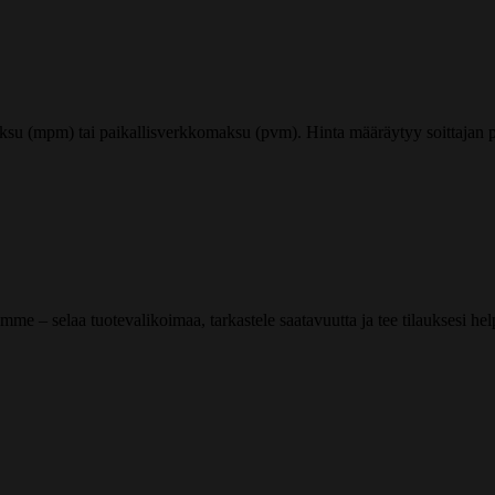
ksu (mpm) tai paikallisverkkomaksu (pvm). Hinta määräytyy soittajan pu
me – selaa tuotevalikoimaa, tarkastele saatavuutta ja tee tilauksesi helpos